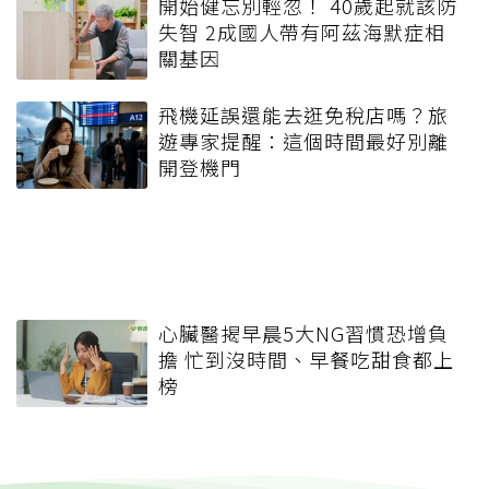
開始健忘別輕忽！ 40歲起就該防
失智 2成國人帶有阿茲海默症相
關基因
飛機延誤還能去逛免稅店嗎？旅
遊專家提醒：這個時間最好別離
開登機門
心臟醫揭早晨5大NG習慣恐增負
擔 忙到沒時間、早餐吃甜食都上
榜