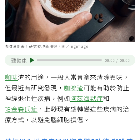
咖啡渣別丟！研究發現新用途。圖／ingimage
聽健康
00:00
/
00:00
咖啡
渣的用途，一般人常會拿來清除異味，
但最近有研究發現，
咖啡渣
可能有助於防止
神經退化性疾病，例如
阿茲海默症
和
帕金森氏症
，此發現有望轉變這些疾病的治
療方式，以避免腦細胞損傷。