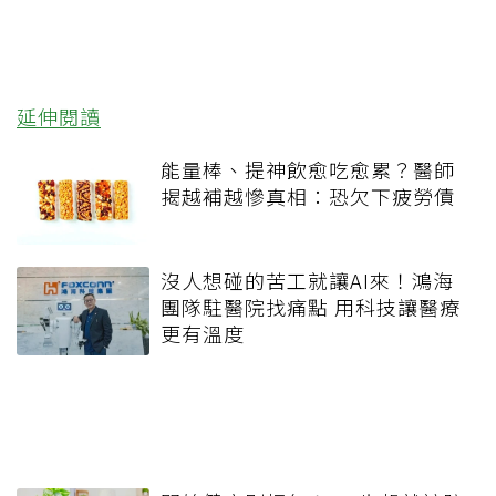
延伸閱讀
能量棒、提神飲愈吃愈累？醫師
揭越補越慘真相：恐欠下疲勞債
沒人想碰的苦工就讓AI來！鴻海
團隊駐醫院找痛點 用科技讓醫療
更有溫度