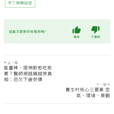
亨丁頓舞蹈症
這篇文章對你有幫助嗎?
實用
不實用
上一篇
能量棒、提神飲愈吃愈
累？醫師揭越補越慘真
相：恐欠下疲勞債
下一篇
養生村核心三要素 空
氣、環境、景觀