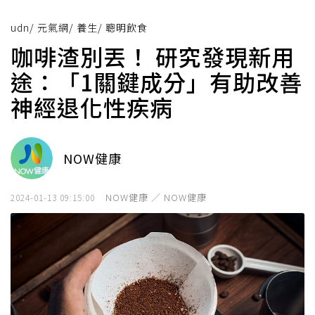
udn
/
元氣網
/
養生
/
聰明飲食
咖啡渣別丟！ 研究發現新用
途：「1關鍵成分」有助改善
神經退化性疾病
NOW健康
NOW健康 ／ NOW健康
2024-01-13 09:15:00