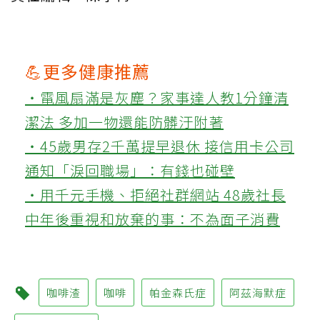
💪更多健康推薦
‧電風扇滿是灰塵？家事達人教1分鐘清
潔法 多加一物還能防髒汙附著
‧45歲男存2千萬提早退休 接信用卡公司
通知「淚回職場」：有錢也碰壁
‧用千元手機、拒絕社群網站 48歲社長
中年後重視和放棄的事：不為面子消費
咖啡渣
咖啡
帕金森氏症
阿茲海默症