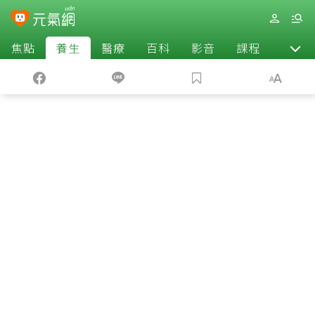
焦點
養生
醫療
百科
影音
課程
退休