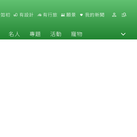
好如初
有設計
有行旅
願景
我的新聞
名人
專題
活動
寵物