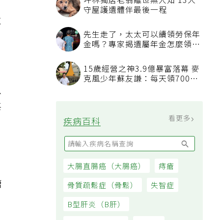
坪林獨居老翁離世無人知 13犬
守屋護遺體伴最後一程
並
先生走了，太太可以續領勞保年
金嗎？專家揭遺屬年金怎麼領，
看順位還要看資格
15歲經營之神3.9億暴富落幕 麥
，
克風少年蘇友謙：每天領700元
以
過日子
每
看更多
疾病百科
大腸直腸癌（大腸癌）
痔瘡
糖
骨質疏鬆症（骨鬆）
失智症
B型肝炎（B肝）