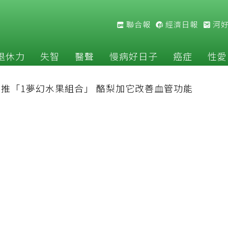
聯合報
經濟日報
河
退休力
失智
醫聲
慢病好日子
癌症
性愛
推「1夢幻水果組合」 酪梨加它改善血管功能