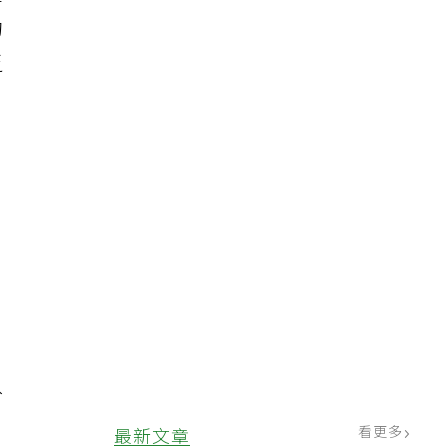
豆
的
乏
於
看更多
最新文章