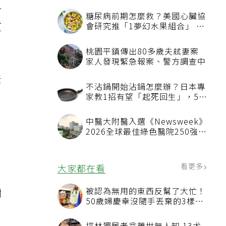
一
糖尿病前期怎麼救？美國心臟協
質
會研究推「1夢幻水果組合」 酪
梨加它改善血管功能
桃園平鎮傳出80多歲夫弒妻案
家人發現緊急報案、警方調查中
素
不沾鍋開始沾鍋怎麼辦？日本專
家教1招有望「起死回生」，5情
況該換新
中醫大附醫入選《Newsweek》
2026全球最佳綠色醫院250強
首屆評選即入榜 全台僅兩院獲
選 四葉績效指標居台灣最佳
看更多
大家都在看
，
被認為無用的東西反幫了大忙！
謝
50歲婦慶幸沒隨手丟棄的3樣物
品