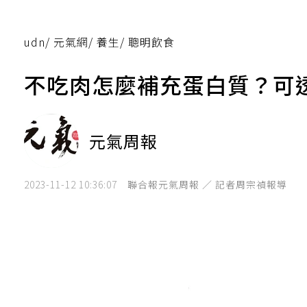
udn
/
元氣網
/
養生
/
聰明飲食
不吃肉怎麼補充蛋白質？可
元氣周報
2023-11-12 10:36:07
聯合報元氣周報 ／ 記者周宗禎報導