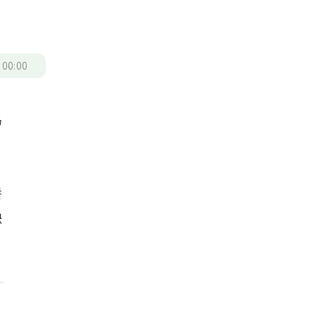
。
/
00:00
為
養
缺