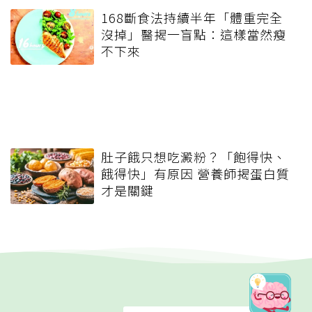
168斷食法持續半年「體重完全
沒掉」醫揭一盲點：這樣當然瘦
不下來
肚子餓只想吃澱粉？「飽得快、
餓得快」有原因 營養師揭蛋白質
才是關鍵