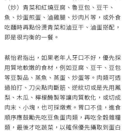
（炒）青菜和紅燒豆腐、魯豆包、豆干、
魚、炒蛋煎蛋、滷雞腿、炒肉片等，或外食
吃麵時再點份燙青菜和滷豆干、滷蛋搭配，
即是很均衡的一餐。
蔡怡君指出，如果老年人牙口不好，優先採
用質地軟嫩的食材，例如豆腐、豆干、豆包
等豆製品、蒸魚、蒸蛋、炒蛋等。肉類可透
過拍打、刀尖點肉斷筋、逆紋切或是先用鳳
梨、木瓜、檸檬醃製等讓肉質軟化，或切成
肉末、小塊，也可採燉煮。胃口不佳，進食
順序應鼓勵先吃豆魚蛋肉類，再吃全穀雜糧
類，最後才吃蔬菜，以確保優先攝取到蛋白