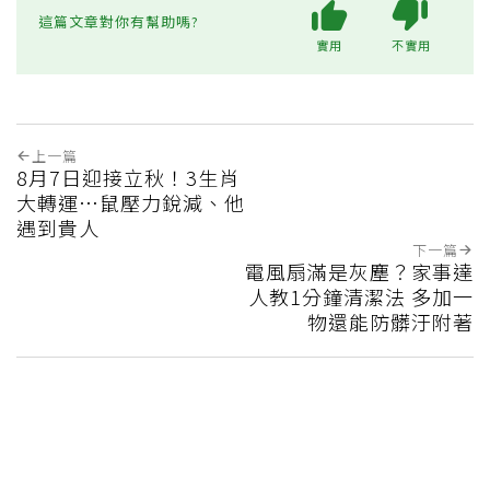
這篇文章對你有幫助嗎?
實用
不實用
上一篇
8月7日迎接立秋！3生肖
大轉運…鼠壓力銳減、他
遇到貴人
下一篇
電風扇滿是灰塵？家事達
人教1分鐘清潔法 多加一
物還能防髒汙附著