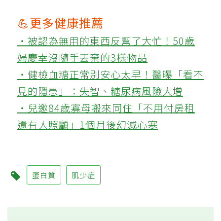
💪更多健康推薦
‧被認為無用的東西反幫了大忙！50歲
婦慶幸沒隨手丟棄的3樣物品
‧健檢血糖正常別安心太早！醫曝「看不
見的隱患」：失智、糖尿病風險大增
‧兒邀84歲寡母搬來同住「不用付房租
還有人照顧」1個月後幻滅心寒
蛋白質
肌少症