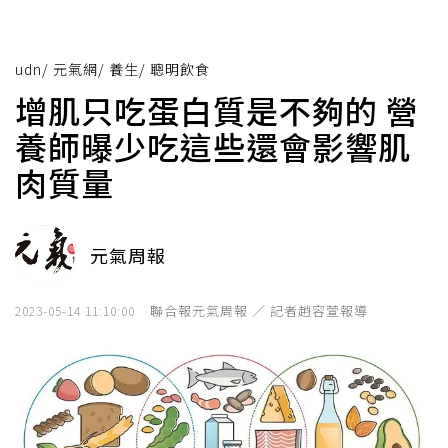
udn
/
元氣網
/
養生
/
聰明飲食
增肌只吃蛋白質是不夠的 營
養師曝少吃這些還會影響肌
肉質量
元氣周報
聯合報元氣周報 ／ 記者趙容萱報導
2023-05-14 11:10:00