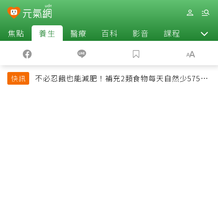
焦點
養生
醫療
百科
影音
課程
退休
不必忍餓也能減肥！補充2類食物每天自然少575大
快訊
卡「還能吃飽飽的」