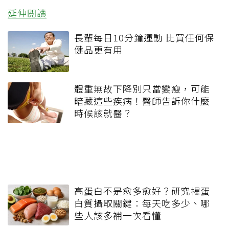
延伸閱讀
長輩每日10分鐘運動 比買任何保
健品更有用
體重無故下降別只當變瘦，可能
暗藏這些疾病！醫師告訴你什麼
時候該就醫？
高蛋白不是愈多愈好？研究揭蛋
白質攝取關鍵：每天吃多少、哪
些人該多補一次看懂