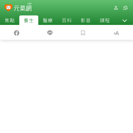
焦點
養生
醫療
百科
影音
課程
退休