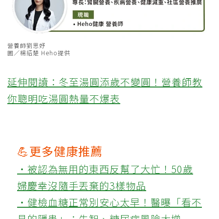
營養師劉思妤
圖／楊紹楚 Heho提供
延伸閱讀：冬至湯圓添歲不變圓！營養師教
你聰明吃湯圓熱量不爆表
💪更多健康推薦
‧被認為無用的東西反幫了大忙！50歲
婦慶幸沒隨手丟棄的3樣物品
‧健檢血糖正常別安心太早！醫曝「看不
見的隱患」：失智、糖尿病風險大增