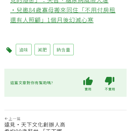
‧兒邀84歲寡母搬來同住「不用付房租
還有人照顧」1個月後幻滅心寒
滷味
減肥
鈉含量
這篇文章對你有幫助嗎?
實用
不實用
上一篇
遠見‧天下文化創辦人高
希均90歲辭世 「天下哪