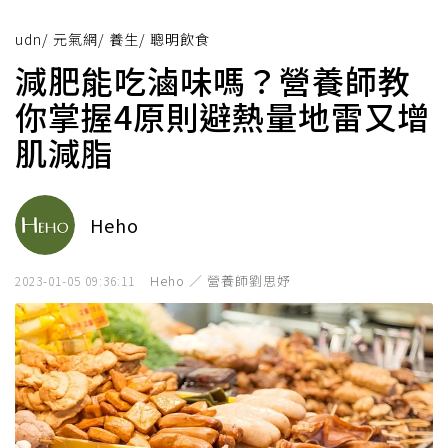
udn
/
元氣網
/
養生
/
聰明飲食
減肥能吃滷味嗎？營養師教
你掌握4原則避熱量地雷又增
肌減脂
Heho
Heho ／ 營養師劉思妤
2023-01-05 09:36:11