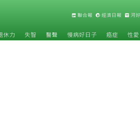
聯合報
經濟日報
河
退休力
失智
醫聲
慢病好日子
癌症
性愛