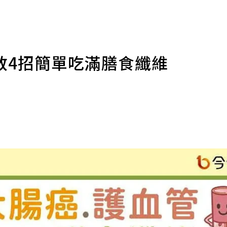
教4招簡單吃滿膳食纖維