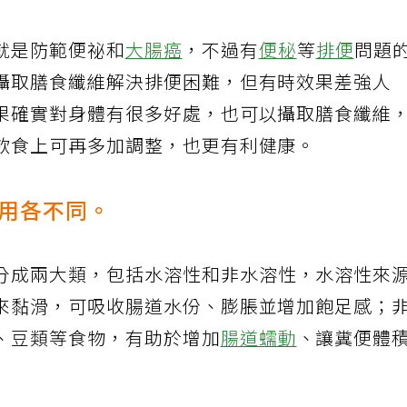
就是防範便祕和
大腸癌
，不過有
便秘
等
排便
問題
攝取膳食纖維解決排便困難，但有時效果差強人
果確實對身體有很多好處，也可以攝取膳食纖維
飲食上可再多加調整，也更有利健康。
用各不同。
分成兩大類，包括水溶性和非水溶性，水溶性來
來黏滑，可吸收腸道水份、膨脹並增加飽足感；
、豆類等食物，有助於增加
腸道蠕動
、讓糞便體