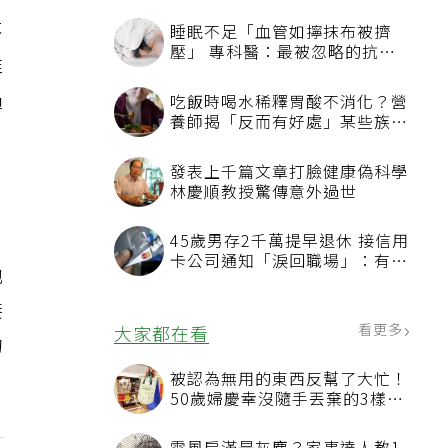
不
維
過
，
他
接
的