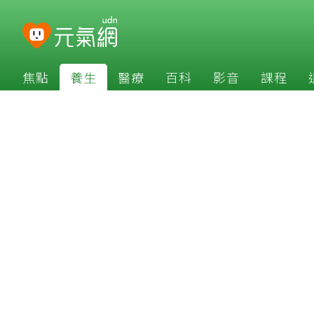
焦點
養生
醫療
百科
影音
課程