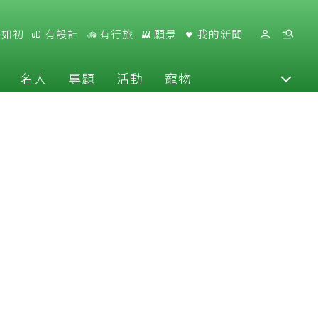
好如初
有設計
有行旅
願景
我的新聞
名人
專題
活動
寵物