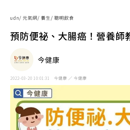
udn
/
元氣網
/
養生
/
聰明飲食
預防便祕、大腸癌！營養師
今健康
2022-03-20 10:01:31
今健康 ／ 今健康