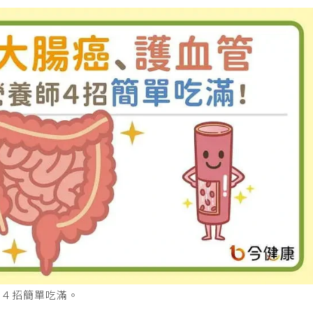
師４招簡單吃滿。