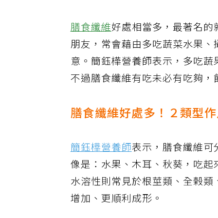
圖／今健康提供
膳食纖維
好處相當多，最著名的
朋友，常會藉由多吃蔬菜水果、
意。簡鈺樺營養師表示，多吃蔬
不過膳食纖維有吃未必有吃夠，
膳食纖維好處多！２類型作
簡鈺樺營養師
表示，膳食纖維可
像是：水果、木耳、秋葵，吃起
水溶性則常見於根莖類、全榖類
增加、更順利成形。