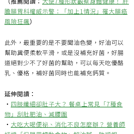
（推薦閱讀：
大便7種形狀觀察身體健康！ 肝
膽腸胃科權威示警：「加上1情況」罹大腸癌
風險狂飆
）
此外，最重要的是不要聞油色變，好油可以
幫助糞便柔軟平滑，或是沒補充好菌，好腸
道絕對少不了好菌的幫助，可以每天吃優酪
乳、優格，補好菌同時也能補充鈣質。
延伸閱讀：
·
四肢纖細卻肚子大？ 餐桌上常見「7種食
物」刮肚肥油、減腰圍
·
大吃大喝便祕、消化不良怎麼辦？ 營養師