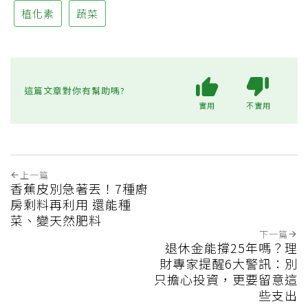
植化素
蔬菜
這篇文章對你有幫助嗎?
實用
不實用
上一篇
香蕉皮別急著丟！7種廚
房剩料再利用 還能種
菜、變天然肥料
下一篇
退休金能撐25年嗎？理
財專家提醒6大警訊：別
只擔心投資，更要留意這
些支出