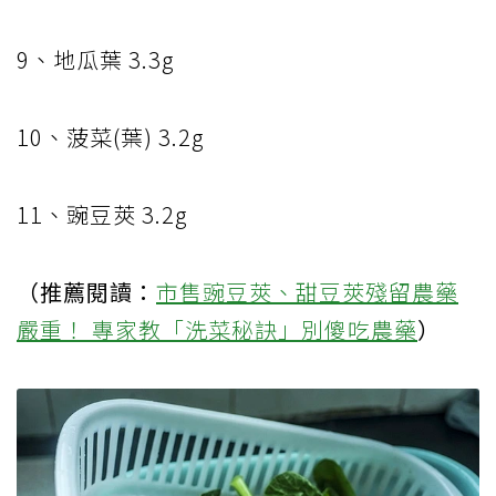
9
、地瓜葉
3.3g
10
、菠菜
(
葉
) 3.2g
11
、豌豆莢
3.2g
（推薦閱讀：
市售豌豆莢、甜豆莢殘留農藥
嚴重！ 專家教「洗菜秘訣」別傻吃農藥
）