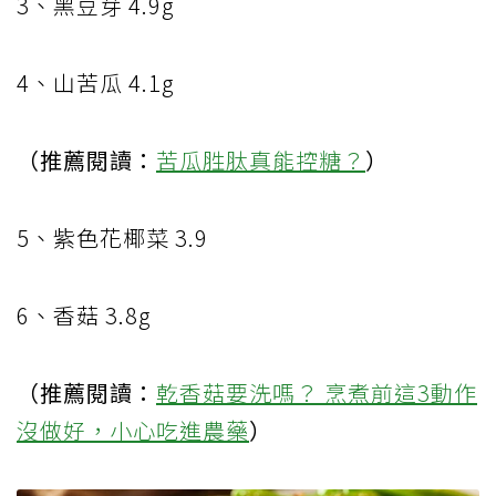
3
、黑豆芽
4.9g
4
、山苦瓜
4.1g
（推薦閱讀：
苦瓜胜肽真能控糖？
）
5
、紫色花椰菜
3.9
6
、香菇
3.8g
（推薦閱讀：
乾香菇要洗嗎？ 烹煮前這3動作
沒做好，小心吃進農藥
）