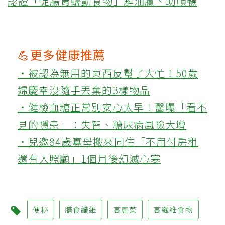
認證「促腸胃蠕動食物」解油膩、助順暢
💪更多健康推薦
‧被認為無用的東西反幫了大忙！50歲
婦慶幸沒隨手丟棄的3樣物品
‧健檢血糖正常別安心太早！醫曝「看不
見的隱患」：失智、糖尿病風險大增
‧兒邀84歲寡母搬來同住「不用付房租
還有人照顧」1個月後幻滅心寒
便秘
膳食纖維
高麗菜
高纖維食物