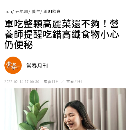
udn
/
元氣網
/
養生
/
聰明飲食
單吃整顆高麗菜還不夠！營
養師提醒吃錯高纖食物小心
仍便秘
常春月刊
常春月刊 ／ 常春月刊
2022-02-14 17:00:30