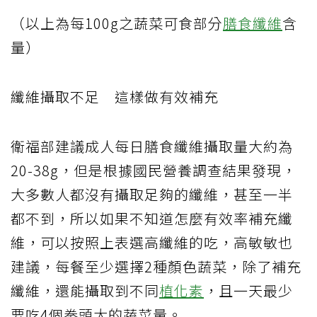
（以上為每
100g
之蔬菜可食部分
膳食纖維
含
量）
纖維攝取不足 這樣做有效補充
衛福部建議成人每日膳食纖維攝取量大約為
20-38g
，但是根據國民營養調查結果發現，
大多數人都沒有攝取足夠的纖維，甚至一半
都不到，所以如果不知道怎麼有效率補充纖
維，可以按照上表選高纖維的吃，高敏敏也
建議，每餐至少選擇
2
種顏色蔬菜，除了補充
纖維，還能攝取到不同
植化素
，且一天最少
要吃
4
個拳頭大的蔬菜量。