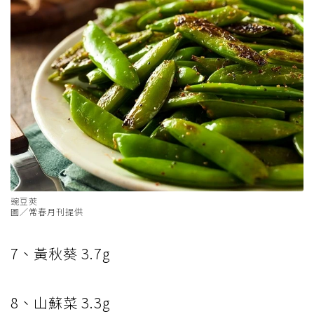
豌豆莢
圖／常春月刊提供
7
、黃秋葵
3.7g
8
、山蘇菜
3.3g