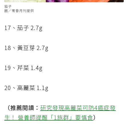
茄子
圖／常春月刊提供
17
、茄子
2.7g
18
、黃豆芽
2.7g
19
、芹菜
1.4g
20
、高麗菜
1.1g
（推薦閱讀：
研究發現高麗菜可防4癌症發
生！ 營養師提醒「1族群」要慎食
）