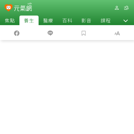
焦點
養生
醫療
百科
影音
課程
退休