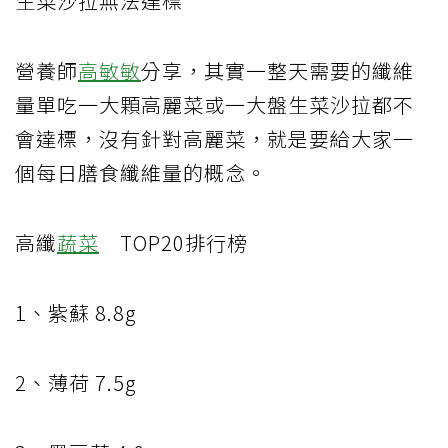
生菜沙拉無法達標
營養師
高敏敏
分享，其實一整天需要的纖維
量單吃一大顆高麗菜或一大盤生菜沙拉都不
會達標，沒有針對高麗菜，就是要給大家一
個每日膳食纖維量的概念。
高纖
蔬菜
TOP20
排行榜
1
、紫蘇
8.8g
2
、薄荷
7.5g