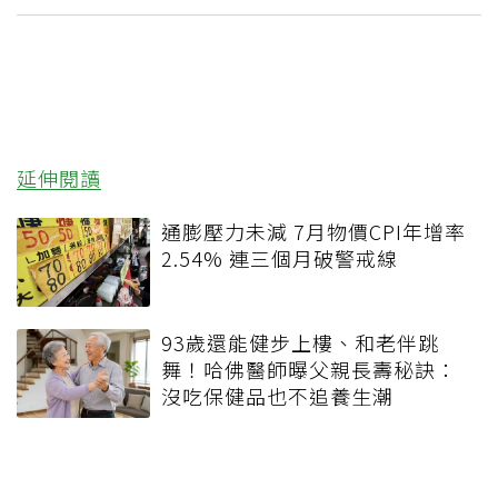
延伸閱讀
通膨壓力未減 7月物價CPI年增率
2.54% 連三個月破警戒線
93歲還能健步上樓、和老伴跳
舞！哈佛醫師曝父親長壽秘訣：
沒吃保健品也不追養生潮