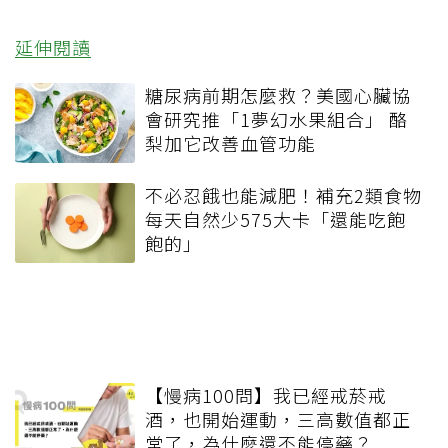
延伸閱讀
糖尿病前期怎麼救？美國心臟協
會研究推「1夢幻水果組合」 酪
梨加它改善血管功能
不必忍餓也能減肥！補充2類食物
每天自然少575大卡「還能吃飽
飽的」
【慢病100問】我已經戒菸戒
酒，也開始運動，三高數值都正
常了，為什麼還不能停藥？