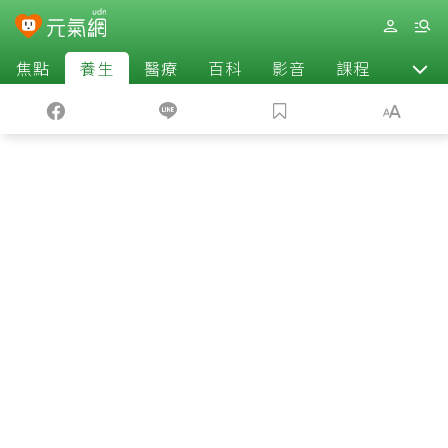
焦點
養生
醫療
百科
影音
課程
退休