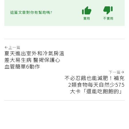
這篇文章對你有幫助嗎?
實用
不實用
上一篇
夏天進出室外和冷氣房溫
差大易生病 醫揭保護心
血管簡單6動作
下一篇
不必忍餓也能減肥！補充
2類食物每天自然少575
大卡「還能吃飽飽的」