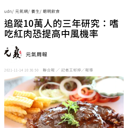
udn
/
元氣網
/
養生
/
聰明飲食
追蹤10萬人的三年研究：嗜
吃紅肉恐提高中風機率
元氣周報
聯合報 ／ 記者王郁婷／報導
2021-11-14 10:38:50