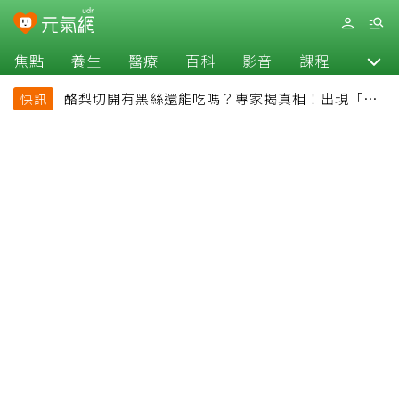
焦點
養生
醫療
百科
影音
課程
退休
酪梨切開有黑絲還能吃嗎？專家揭真相！出現「3情
快訊
況」快丟掉