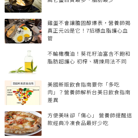
雞蛋不會讓膽固醇爆表，營養師揭
真正元凶是它！7招穩血脂護心血
管
不輸橄欖油！葵花籽油富含不飽和
脂肪超護心 初榨、精煉用法不同
美國新版飲食指南要你「多吃
肉」？營養師解析台美日飲食指南
差異
方便美味卻「傷心」 營養師提醒這
款經典冷凍食品最好少吃