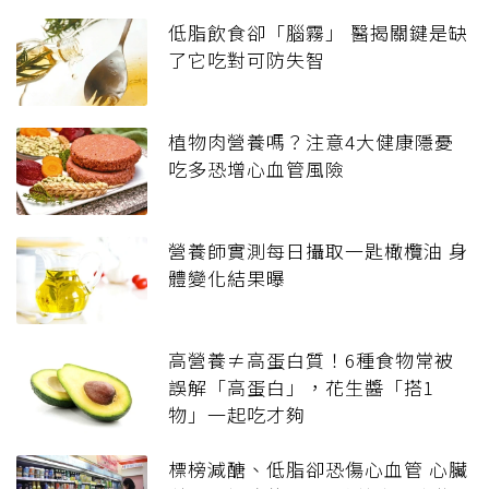
低脂飲食卻「腦霧」 醫揭關鍵是缺
了它吃對可防失智
植物肉營養嗎？注意4大健康隱憂
吃多恐增心血管風險
營養師實測每日攝取一匙橄欖油 身
體變化結果曝
高營養≠高蛋白質！6種食物常被
誤解「高蛋白」，花生醬「搭1
物」一起吃才夠
標榜減醣、低脂卻恐傷心血管 心臟