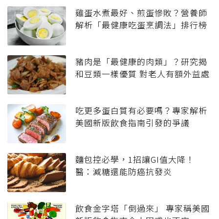
雞蛋水煮最好、煎蛋慘敗？營養師
解析「最健康吃蛋烹調法」排行榜
豬肉是「最健康的肉類」？研究揭
和豆類一樣優質 對老人有額外益處
吃更多蛋白質有必要嗎？專家解析
美國新版飲食指南引發的爭議
麵包控必學，1招讓GI值大降！
醫：減糖還能防癌抗發炎
飲食金字塔「倒過來」 專家稱美國