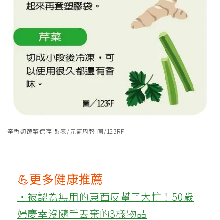
辛香類蔬菜保存 製表/元氣周報 圖/123RF
💪更多健康推薦
‧被認為無用的東西反幫了大忙！50歲
婦慶幸沒隨手丟棄的3樣物品