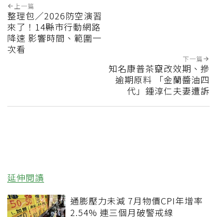
上一篇
整理包／2026防空演習
來了！14縣市行動網路
降速 影響時間、範圍一
次看
下一篇
知名康普茶竄改效期、摻
逾期原料 「金蘭醬油四
代」鍾淳仁夫妻遭訴
延伸閱讀
通膨壓力未減 7月物價CPI年增率
2.54% 連三個月破警戒線