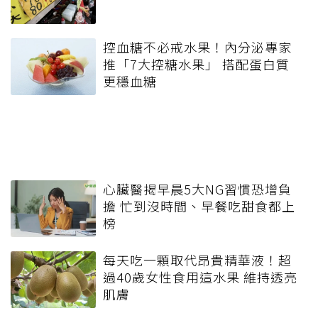
控血糖不必戒水果！內分泌專家
推「7大控糖水果」 搭配蛋白質
更穩血糖
心臟醫揭早晨5大NG習慣恐增負
擔 忙到沒時間、早餐吃甜食都上
榜
每天吃一顆取代昂貴精華液！超
過40歲女性食用這水果 維持透亮
肌膚