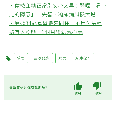
‧健檢血糖正常別安心太早！醫曝「看不
見的隱患」：失智、糖尿病風險大增
‧兒邀84歲寡母搬來同住「不用付房租
還有人照顧」1個月後幻滅心寒
蔬菜
農藥殘留
水果
冷凍保存
這篇文章對你有幫助嗎?
實用
不實用