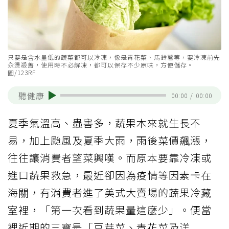
只要是含水量低的蔬菜都可以冷凍，像是青花菜、馬鈴薯等，要冷凍前先
汆燙殺菁，使用時不必解凍，都可以保存不少原味，方便儲存。
圖/123RF
聽健康
00:00
/
00:00
夏季氣溫高、蟲害多，蔬果本來就生長不
易，加上颱風及夏季大雨，雨後菜價飆漲，
往往讓消費者望菜興嘆。而原本要靠冷凍或
進口蔬果救急，最近卻因為疫情等因素卡在
海關，有消費者進了美式大賣場的蔬果冷藏
室裡，「第一次看到蔬果量這麼少」。便當
裡近期的三寶是「豆芽菜、青花菜及洋