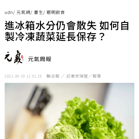
udn
/
元氣網
/
養生
/
聰明飲食
進冰箱水分仍會散失 如何自
製冷凍蔬菜延長保存？
元氣周報
聯合報 ／ 記者修瑞瑩／報導
2021-09-19 11:01:29