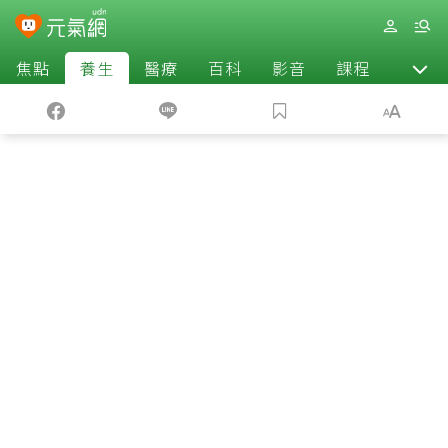
焦點
養生
醫療
百科
影音
課程
退休