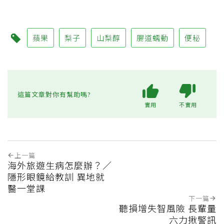
蘋果
梨子
山梨醇
腸道蠕動
便秘
這篇文章對你有幫助嗎?
實用
不實用
上一篇
海外旅遊生病怎麼辦？／
隱形眼鏡給教訓 異地就
醫一堂課
下一篇
聽損增失智風險 長輩量
六力揪警訊