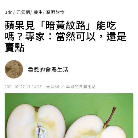
udn
/
元氣網
/
養生
/
聰明飲食
蘋果見「暗黃紋路」能吃
嗎？專家：當然可以，還是
賣點
韋恩的食農生活
元氣網 ／ 韋恩的食農生活
2021-02-17 11:14:05