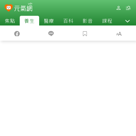
焦點
養生
醫療
百科
影音
課程
退休