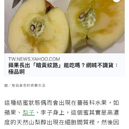
圖／取自韋恩的食農生活
這種結蜜狀態偶而會出現在薔薇科水果，如
蘋果、
梨子
、李子身上，這個蜜其實是高濃
度的天然山梨醇出現在細胞間質裡，然後因