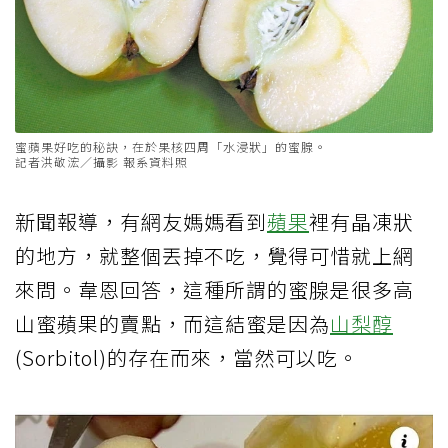
蜜蘋果好吃的秘訣，在於果核四周「水浸狀」的蜜腺。
記者洪敬浤／攝影 報系資料照
新聞報導，有網友媽媽看到
蘋果
裡有晶凍狀
的地方，就整個丟掉不吃，覺得可惜就上網
來問。韋恩回答，這種所謂的蜜腺是很多高
山蜜蘋果的賣點，而這結蜜是因為
山梨醇
(Sorbitol)的存在而來，當然可以吃。