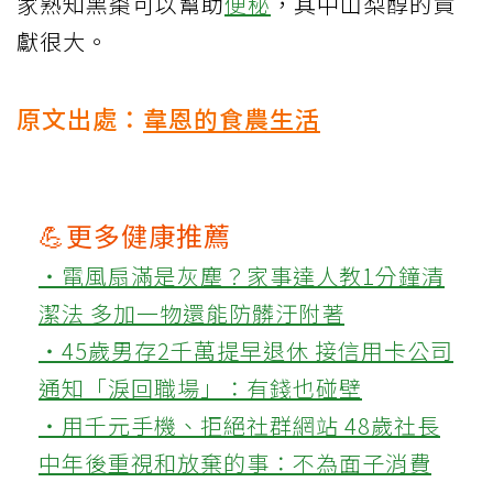
家熟知黑棗可以幫助
便秘
，其中山梨醇的貢
獻很大。
原文出處：
韋恩的食農生活
💪更多健康推薦
‧電風扇滿是灰塵？家事達人教1分鐘清
潔法 多加一物還能防髒汙附著
‧45歲男存2千萬提早退休 接信用卡公司
通知「淚回職場」：有錢也碰壁
‧用千元手機、拒絕社群網站 48歲社長
中年後重視和放棄的事：不為面子消費