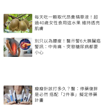
每天吃一顆取代昂貴精華液！超
過40歲女性食用這水果 維持透亮
肌膚
別只以為腰痠！醫示警6大胰臟癌
警訊：中背痛、突發糖尿病都要
小心
瘦瘦針該打多久？醫：停藥復胖
是必然 搭配「2件事」擬定停藥
計畫