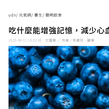
udn
/
元氣網
/
養生
/
聰明飲食
吃什麼能增強記憶，減少心
2020-08-11 19:02:00
文匯報 ／ 作者／李晨琰、顧軍