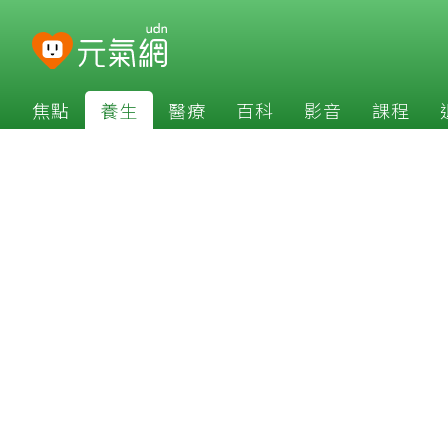
焦點
養生
醫療
百科
影音
課程