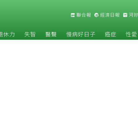
聯合報
經濟日報
河
退休力
失智
醫聲
慢病好日子
癌症
性愛