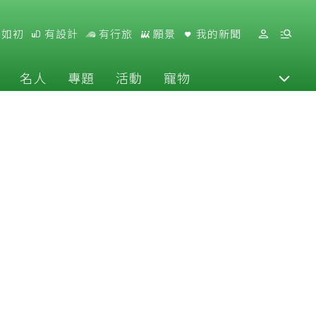
好如初
有設計
有行旅
願景
我的新聞
名人
專題
活動
寵物