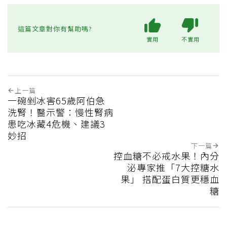
這篇文章對你有幫助嗎?
實用
不實用
上一篇
一碗剉冰害65歲阿伯急
洗腎！醫示警：慢性腎病
患吃冰藏4危機、建議3
妙招
下一篇
控血糖不必戒水果！內分
泌專家推「7大控糖水
果」 搭配蛋白質更穩血
糖