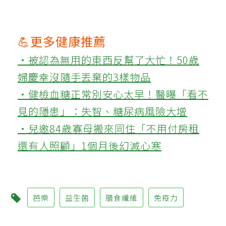
💪更多健康推薦
‧被認為無用的東西反幫了大忙！50歲
婦慶幸沒隨手丟棄的3樣物品
‧健檢血糖正常別安心太早！醫曝「看不
見的隱患」：失智、糖尿病風險大增
‧兒邀84歲寡母搬來同住「不用付房租
還有人照顧」1個月後幻滅心寒
芭樂
益生菌
膳食纖維
免疫力