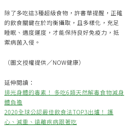
除了多吃這3種超級食物，許書華提醒，正確
的飲食關鍵在於均衡攝取，且多樣化，充足
睡眠、適度運度，才能保持良好免疫力，抵
禦病菌入侵。
（圖文授權提供／NOW健康）
延伸閱讀：
排光身體的毒素！ 多吃6類天然解毒食物減身
體負擔
2020全球公認最佳飲食法TOP3出爐！ 護
心、減重、遠離疾病跟著吃