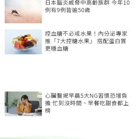
日本腦炎威脅中高齡族群 今年10
例有9例皆逾50歲
控血糖不必戒水果！內分泌專家
推「7大控糖水果」 搭配蛋白質
更穩血糖
心臟醫揭早晨5大NG習慣恐增負
擔 忙到沒時間、早餐吃甜食都上
榜