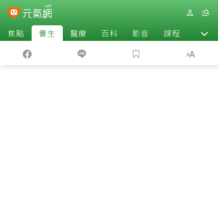
焦點
養生
醫療
百科
影音
課程
退休