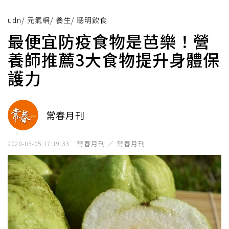
udn
/
元氣網
/
養生
/
聰明飲食
最便宜防疫食物是芭樂！營
養師推薦3大食物提升身體保
護力
常春月刊
常春月刊 ／ 常春月刊
2020-03-05 17:19:33