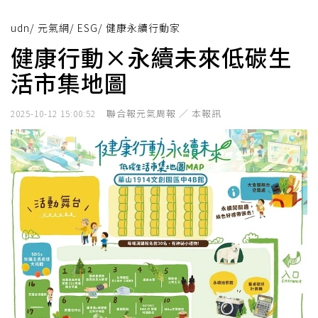
udn
/
元氣網
/
ESG
/
健康永續行動家
健康行動×永續未來低碳生
活市集地圖
聯合報元氣周報 ／ 本報訊
2025-10-12 15:00:52