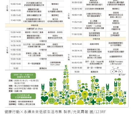
健康行動×永續未來低碳生活市集 製表/元氣周報 圖/123RF