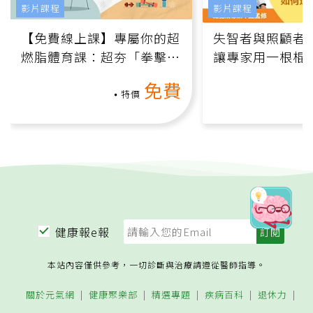
影片課程
影片課程
【免費線上課】專屬你的超
失智者與照顧者
燃脂體育課：超夯「拳擊有
讓專家用一根棍
氧」高壓族在家釋放壓力無
何逆轉退化大腦
免費
負擔
課）
特價
健康報e報
本站內容僅供參考，一切診斷與治療請遵從醫師指導。
關於元氣網
健康聚樂部
精選專題
疾病百科
退休力