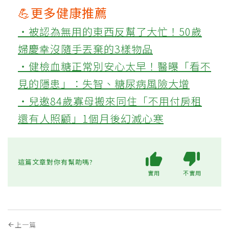
💪更多健康推薦
‧被認為無用的東西反幫了大忙！50歲
婦慶幸沒隨手丟棄的3樣物品
‧健檢血糖正常別安心太早！醫曝「看不
見的隱患」：失智、糖尿病風險大增
‧兒邀84歲寡母搬來同住「不用付房租
還有人照顧」1個月後幻滅心寒
這篇文章對你有幫助嗎?
實用
不實用
上一篇