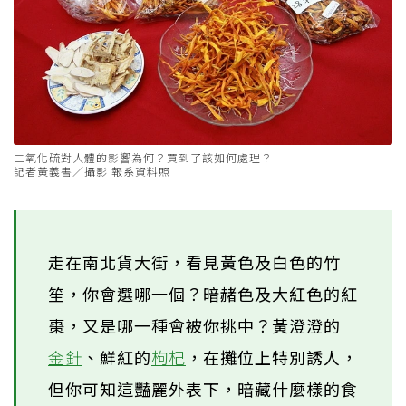
二氧化硫對人體的影響為何？買到了該如何處理？
記者黃義書／攝影 報系資料照
走在南北貨大街，看見黃色及白色的竹
笙，你會選哪一個？暗赭色及大紅色的紅
棗，又是哪一種會被你挑中？黃澄澄的
金針
、鮮紅的
枸杞
，在攤位上特別誘人，
但你可知這豔麗外表下，暗藏什麼樣的食