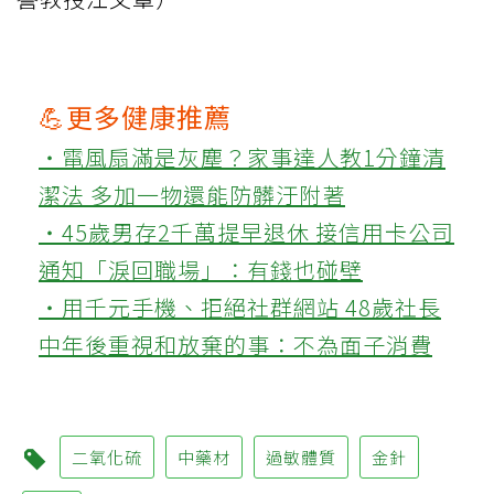
💪更多健康推薦
‧電風扇滿是灰塵？家事達人教1分鐘清
潔法 多加一物還能防髒汙附著
‧45歲男存2千萬提早退休 接信用卡公司
通知「淚回職場」：有錢也碰壁
‧用千元手機、拒絕社群網站 48歲社長
中年後重視和放棄的事：不為面子消費
二氧化硫
中藥材
過敏體質
金針