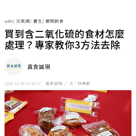
udn
/
元氣網
/
養生
/
聰明飲食
買到含二氧化硫的食材怎麼
處理？專家教你3方法去除
真食誠現
真食誠現 ／ 文／林美齡
2019-12-30 10:50:17