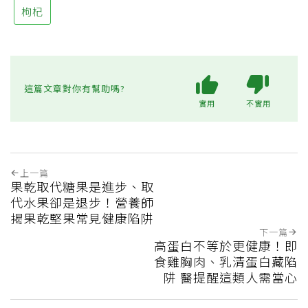
枸杞
這篇文章對你有幫助嗎?
實用
不實用
上一篇
果乾取代糖果是進步、取
代水果卻是退步！營養師
揭果乾堅果常見健康陷阱
下一篇
高蛋白不等於更健康！即
食雞胸肉、乳清蛋白藏陷
阱 醫提醒這類人需當心