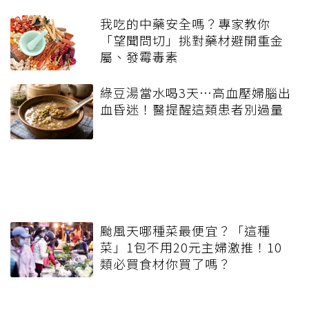
我吃的中藥安全嗎？專家教你
「望聞問切」挑對藥材避開重金
屬、發霉毒素
綠豆湯當水喝3天…高血壓婦腦出
血昏迷！醫提醒這類患者別過量
颱風天哪種菜最便宜？「這種
菜」1包不用20元主婦激推！10
類必買食材你買了嗎？