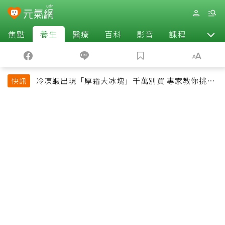
焦點
養生
醫療
百科
影音
課程
退休
冷凍蝦出現「厚霜大冰塊」千萬別買 專家教你挑出
快訊
緊實鮮甜蝦子