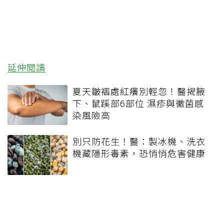
延伸閱讀
夏天皺褶處紅癢別輕忽！醫揭腋
下、鼠蹊部6部位 濕疹與黴菌感
染風險高
別只防花生！醫：製冰機、洗衣
機藏隱形毒素，恐悄悄危害健康