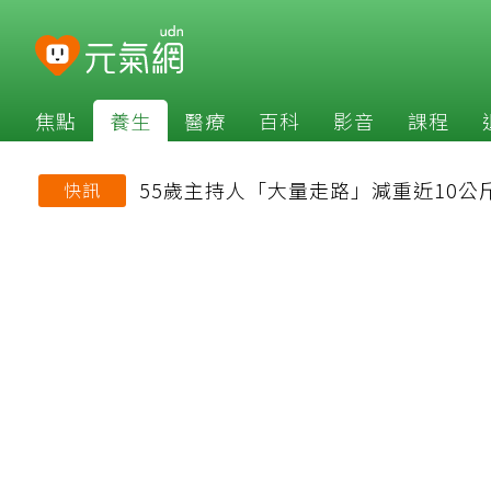
焦點
養生
醫療
百科
影音
課程
55歲主持人「大量走路」減重近10公
快訊