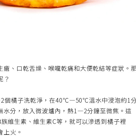
生瘡、口乾舌燥、喉嚨乾痛和大便乾結等症狀。
呢？
2個橘子洗乾淨，在40℃—50℃溫水中浸泡約1
無水分，放入微波爐內，熱1—2分鐘至微焦。這
B族維生素、維生素C等，就可以滲透到橘子裡