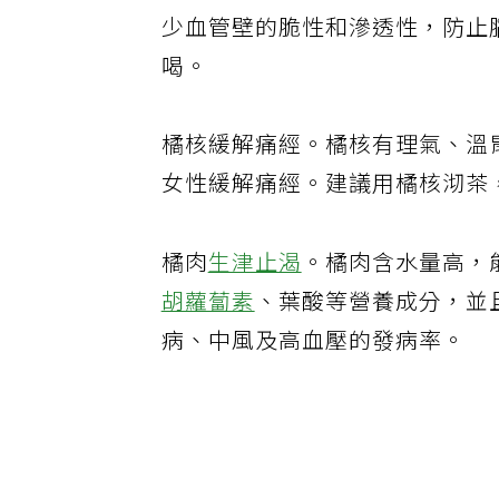
少血管壁的脆性和滲透性，防止
喝。
橘核緩解痛經。橘核有理氣、溫
女性緩解痛經。建議用橘核沏茶，
橘肉
生津止渴
。橘肉含水量高，
胡蘿蔔素
、葉酸等營養成分，並
病、中風及高血壓的發病率。