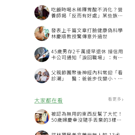
吃飯時喝水稀釋胃酸不消化？營
養師揭「反而有好處」某些族群
才要禁
發表上千篇文章打臉健康偽科學
林慶順教授驚傳意外過世
45歲男存2千萬提早退休 接信用
卡公司通知「淚回職場」：有錢
也碰壁
父親節團聚後神經內科常迎「看
診潮」 醫：爸爸步伐變小、站
不起來別只當老化
看更多
大家都在看
被認為無用的東西反幫了大忙！
50歲婦慶幸沒隨手丟棄的3樣物
品