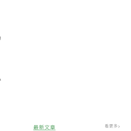
助
。
、
心
看更多
最新文章