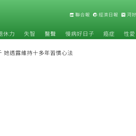
聯合報
經濟日報
河
退休力
失智
醫聲
慢病好日子
癌症
性愛
斤 她透露維持十多年習慣心法