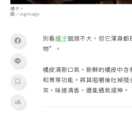
橘子。
圖／ingimage
別看
橘子
個頭不大，但它渾身都
物”。
橘皮清新口氣。新鮮的橘皮中含
和胃等功能。將其咀嚼後吐掉殘
茶，味道清香，還能通氣提神。