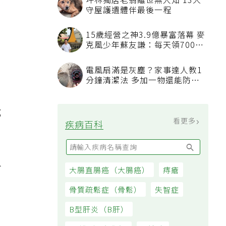
坪林獨居老翁離世無人知 13犬
守屋護遺體伴最後一程
15歲經營之神3.9億暴富落幕 麥
克風少年蘇友謙：每天領700元
過日子
電風扇滿是灰塵？家事達人教1
分鐘清潔法 多加一物還能防髒
汙附著
那
看更多
疾病百科
分
大腸直腸癌（大腸癌）
痔瘡
骨質疏鬆症（骨鬆）
失智症
B型肝炎（B肝）