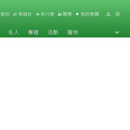
好如初
有設計
有行旅
願景
我的新聞
名人
專題
活動
寵物