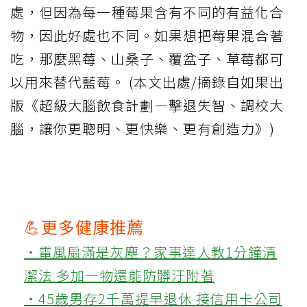
處，但因為每一種莓果含有不同的有益化合
物，因此好處也不同。如果想把莓果混合著
吃，那麼黑莓、山桑子、覆盆子、草莓都可
以用來替代藍莓。 (本文出處/摘錄自如果出
版《超級大腦飲食計劃—擊退失智、調校大
腦，讓你更聰明、更快樂、更有創造力》)
💪更多健康推薦
‧電風扇滿是灰塵？家事達人教1分鐘清
潔法 多加一物還能防髒汙附著
‧45歲男存2千萬提早退休 接信用卡公司