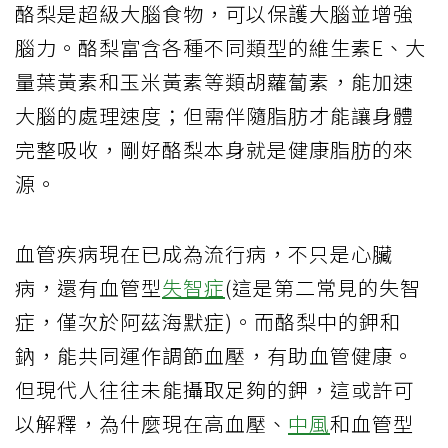
酪梨是超級大腦食物，可以保護大腦並增強
腦力。酪梨富含各種不同類型的維生素E、大
量葉黃素和玉米黃素等類胡蘿蔔素，能加速
大腦的處理速度；但需伴隨脂肪才能讓身體
完整吸收，剛好酪梨本身就是健康脂肪的來
源。
血管疾病現在已成為流行病，不只是心臟
病，還有血管型
失智症
(這是第二常見的失智
症，僅次於阿茲海默症)。而酪梨中的鉀和
鈉，能共同運作調節血壓，有助血管健康。
但現代人往往未能攝取足夠的鉀，這或許可
以解釋，為什麼現在高血壓、
中風
和血管型