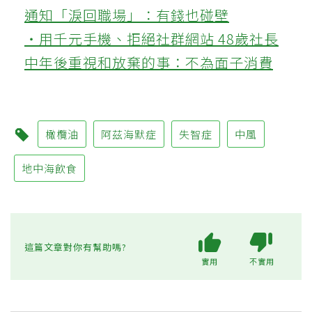
通知「淚回職場」：有錢也碰壁
‧用千元手機、拒絕社群網站 48歲社長
中年後重視和放棄的事：不為面子消費
橄欖油
阿茲海默症
失智症
中風
地中海飲食
這篇文章對你有幫助嗎?
實用
不實用