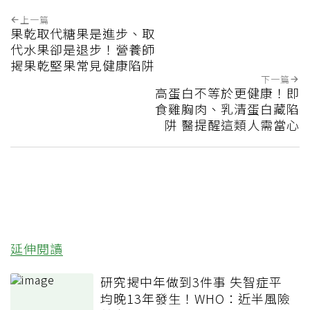
上一篇
果乾取代糖果是進步、取
代水果卻是退步！營養師
揭果乾堅果常見健康陷阱
下一篇
高蛋白不等於更健康！即
食雞胸肉、乳清蛋白藏陷
阱 醫提醒這類人需當心
延伸閱讀
研究揭中年做到3件事 失智症平
均晚13年發生！WHO：近半風險