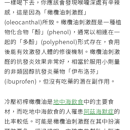
一樣喝下去，你應該會發現喉嚨深處有辛辣
感，這是因為「橄欖油刺激醛」
(oleocanthal)所致。橄欖油刺激醛是一種植
物化合物「酚」(phenol)，通常以相連在一
起的「多酚」(polyphenol)形式存在，食用
後能有效激發人體的修復機制。橄欖油刺激
醛的抗發炎效果非常好，相當於服用小劑量
的非類固醇抗發炎藥物「伊布洛芬」
(ibuprofen)，但沒有吃藥的潛在副作用。
冷壓初榨橄欖油是
地中海飲食
中的主要食
材，而吃地中海飲食的人罹患
阿茲海默症
的
比率較低。可能是橄欖油刺激醛在其中扮演