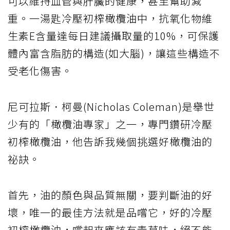
可以維持血管與肝臟的健康，甚至幫助減
重。一湯匙冷壓初榨橄欖油中，抗氧化物維
生素E含量達每日建議攝取量的10%，可保護
體內富含脂肪的構造(如大腦)，讓這些構造不
受老化傷害。
尼可拉斯．柯曼(Nicholas Coleman)是舉世
少有的「橄欖油專家」之一，專門鑽研冷壓
初榨橄欖油，他告訴我幾個挑選好橄欖油的
祕訣。
首先，油的顏色與品質無關，要判斷油的好
壞，唯一的最佳方法就是品嚐它，好的冷壓
初榨橄欖油，嚐起來應該有青草味，絕不能