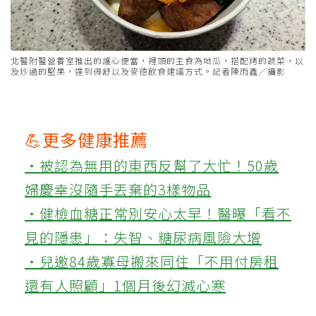
北醫附醫營養室推出的護心便當，裡頭的主食為地瓜，搭配烤的蔬菜，以
及炒過的堅果，達到得舒以及麥德飲食建議方式。記者陳雨鑫／攝影
💪更多健康推薦
‧被認為無用的東西反幫了大忙！50歲
婦慶幸沒隨手丟棄的3樣物品
‧健檢血糖正常別安心太早！醫曝「看不
見的隱患」：失智、糖尿病風險大增
‧兒邀84歲寡母搬來同住「不用付房租
還有人照顧」1個月後幻滅心寒