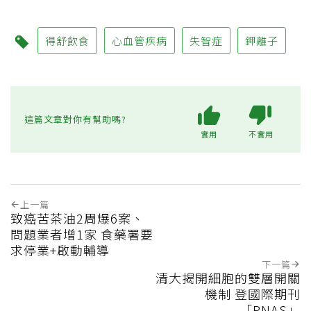
得舒飲食
心血管疾病
失智症
鉀離子
這篇文章對你有幫助嗎?
實用
不實用
上一篇
致癌苦茶油2周爆6案、
問題業者增1家 食藥署要
求停業+啟動輔導
下一篇
清大揭開細胞的雙層開關
機制 登國際期刊
「PNAS」