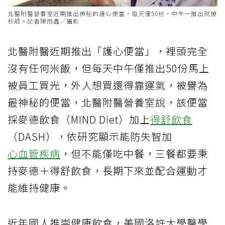
北醫附醫營養室近期推出神秘的護心便當，每天僅50份，中午一推出就被
秒殺。記者陳雨鑫／攝影
北醫附醫近期推出「護心便當」，裡頭完全
沒有任何米飯，但每天中午僅推出50份馬上
被員工買光，外人想買還得靠運氣，被譽為
最神秘的便當，北醫附醫營養室說，該便當
採麥德飲食（MIND Diet）加上
得舒飲食
（DASH），依研究顯示能防失智加
心血管疾病
，但不能僅吃中餐，三餐都要秉
持麥德＋得舒飲食，長期下來並配合運動才
能維持健康。
近年國人推崇健康飲食，美國洛許大學醫學