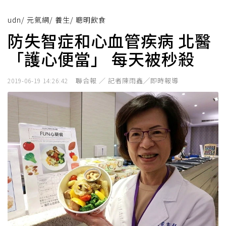
udn
/
元氣網
/
養生
/
聰明飲食
防失智症和心血管疾病 北醫
「護心便當」 每天被秒殺
聯合報 ／ 記者陳雨鑫╱即時報導
2019-06-19 14:26:42