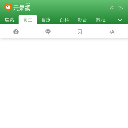
焦點
養生
醫療
百科
影音
課程
退休