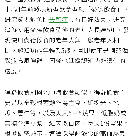
中心4年前發表新型飲食型態「麥德飲食」，
研究發現對預防
失智症
具有良好效果，研究
追蹤使用麥德飲食型態的老年人長達5年，發
現使用麥德飲食的老年人與一般老年人相
比，認知功能年輕7.5歲，且即使不是阿茲海
默症高風險群，同樣也延緩認知功能退化的
速度。
得舒飲食則與地中海飲食類似，得舒飲食主
要是以全穀根莖類作為主食，如糙米、地
瓜、薏仁等，以及天天5＋5蔬果、低脂奶或
無糖含渣豆漿、紅肉改白肉、每天1份堅果。
根據研究顯示，連續採得舒飲食的高血壓患