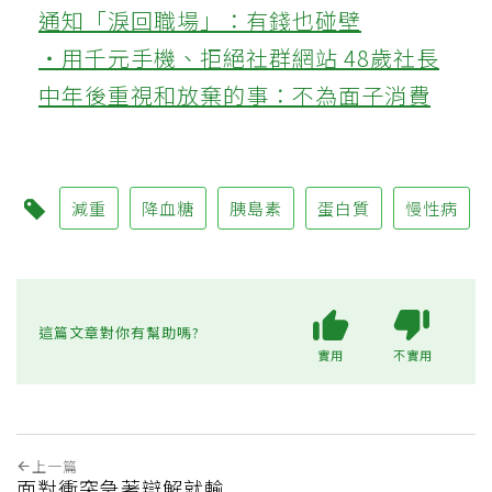
通知「淚回職場」：有錢也碰壁
‧用千元手機、拒絕社群網站 48歲社長
中年後重視和放棄的事：不為面子消費
減重
降血糖
胰島素
蛋白質
慢性病
這篇文章對你有幫助嗎?
實用
不實用
上一篇
面對衝突急著辯解就輸