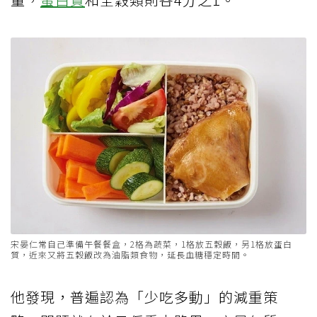
宋晏仁常自己準備午餐餐盒，2格為蔬菜，1格放五穀飯，另1格放蛋白
質，近來又將五穀飯改為油脂類食物，延長血糖穩定時間。
他發現，普遍認為「少吃多動」的減重策