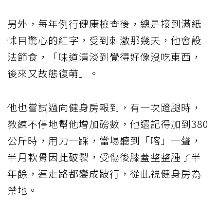
另外，每年例行健康檢查後，總是接到滿紙
怵目驚心的紅字，受到刺激那幾天，他會設
法節食，「味道清淡到覺得好像沒吃東西，
後來又故態復萌」。
他也嘗試過向健身房報到，有一次蹬腿時，
教練不停地幫他增加磅數，他還記得加到380
公斤時，用力一踩，當場聽到「喀」一聲，
半月軟骨因此破裂，受傷後膝蓋整整腫了半
年餘，連走路都變成跛行，從此視健身房為
禁地。