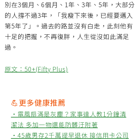
別在3個月、6個月、1年、3年、5年，大部分
的人撐不過3年，「我瘦下來後，已經要邁入
第5年了」。過去的路並沒有白走，此刻他有
十足的把握，不再復胖，人生從沒如此滿足
過。
原文：50+(Fifty Plus)
💪更多健康推薦
‧電風扇滿是灰塵？家事達人教1分鐘清
潔法 多加一物還能防髒汙附著
‧45歲男存2千萬提早退休 接信用卡公司