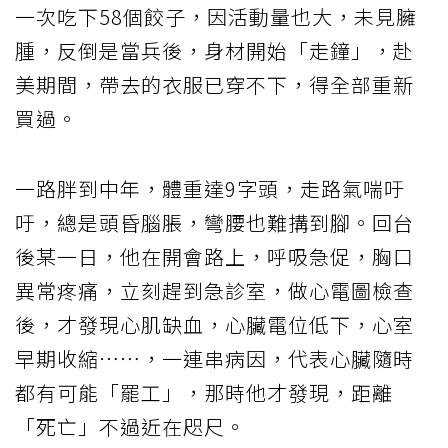
一次吃下58個餃子，因活動量也大，未見臃
腫，反倒是當兵後，身材開始「走鐘」，赴
美期間，帶去的衣服已穿不下，得全部重新
買過。
一路胖到中年，體重達9字頭，走路氣喘吁
吁，總是頭昏腦脹，彎腰也難搆到腳。回台
後某一日，他在開會路上，呼吸急促，胸口
異常疼痛，立刻趕到急診室，做心電圖檢查
後，才發現心肌缺血，心臟電位低下，心室
早期收縮⋯⋯，一連串病因，代表心臟隨時
都有可能「罷工」，那時他才發現，距離
「死亡」不過近在咫尺。