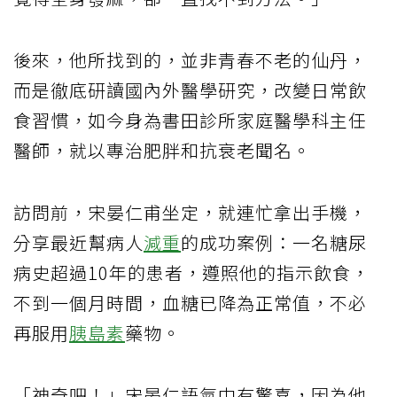
後來，他所找到的，並非青春不老的仙丹，
而是徹底研讀國內外醫學研究，改變日常飲
食習慣，如今身為書田診所家庭醫學科主任
醫師，就以專治肥胖和抗衰老聞名。
訪問前，宋晏仁甫坐定，就連忙拿出手機，
分享最近幫病人
減重
的成功案例：一名糖尿
病史超過10年的患者，遵照他的指示飲食，
不到一個月時間，血糖已降為正常值，不必
再服用
胰島素
藥物。
「神奇吧！」宋晏仁語氣中有驚喜，因為他