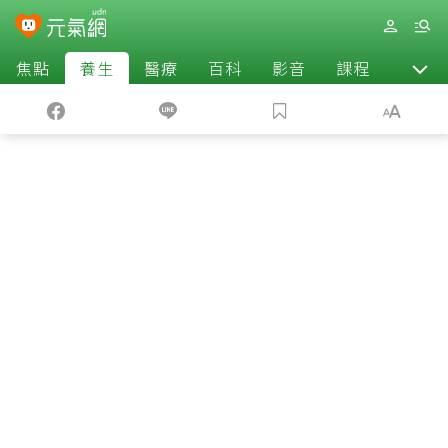
焦點
養生
醫療
百科
影音
課程
退休