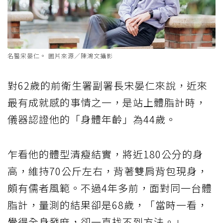
名醫宋晏仁。 圖片來源／陳鴻文攝影
對62歲的前衛生署副署長宋晏仁來說，近來
最有成就感的事情之一，是站上體脂計時，
儀器認證他的「身體年齡」為44歲。
乍看他的體型清瘦結實，將近180公分的身
高，維持70公斤左右，背著雙肩背包現身，
頗有儒者風範。不過4年多前，面對同一台體
脂計，量測的結果卻是68歲，「當時一看，
覺得全身發麻，卻一直找不到方法。」