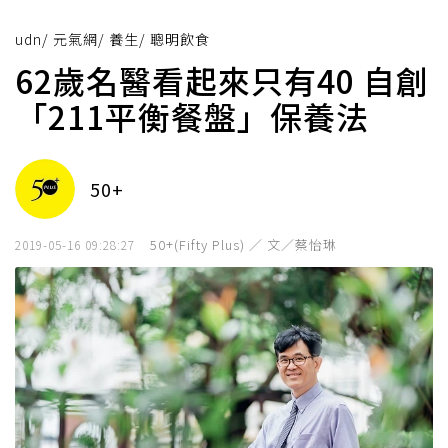
udn
/
元氣網
/
養生
/
聰明飲食
62歲名醫看起來只有40 自創
「211平衡餐盤」保養法
50+
50+(Fifty Plus) ／ 文／蔡怡琳
2019-05-16 09:28:27