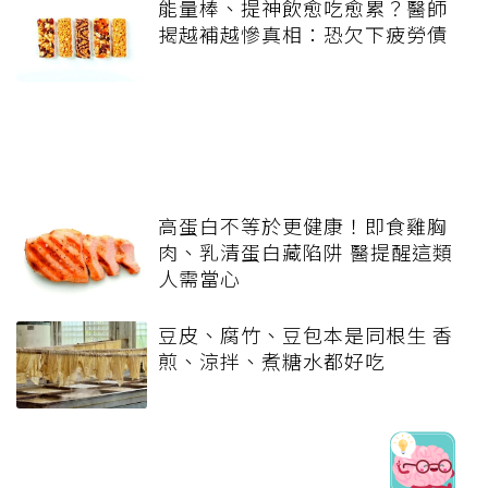
能量棒、提神飲愈吃愈累？醫師
揭越補越慘真相：恐欠下疲勞債
高蛋白不等於更健康！即食雞胸
肉、乳清蛋白藏陷阱 醫提醒這類
人需當心
豆皮、腐竹、豆包本是同根生 香
煎、涼拌、煮糖水都好吃