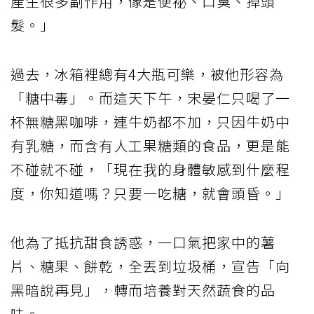
產生很多副作用，像是便祕、口臭、掉頭
髮。」
過去，冰箱裡總有4大瓶可樂，被他形容為
「糖中毒」。而這天下午，宋晏仁只喝了一
杯無糖黑咖啡，連牛奶都不加，只因牛奶中
有乳糖，而含有人工果糖類的食品，更是能
不碰就不碰，「現在我的身體敏感到什麼程
度，你知道嗎？只要一吃糖，就會頭昏。」
他為了抵抗甜食誘惑，一口氣把家中的薯
片、糖果、餅乾，全丟到垃圾桶，宣告「向
黑暗說再見」，轉而培養對天然蔬食的品
味。