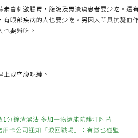
蒜素會刺激腸胃，腹瀉及胃潰瘍患者要少吃。還
，有眼部疾病的人也要少吃。另因大蒜具抗凝血
人也要避吃。
早上或空腹吃蒜。
教1分鐘清潔法 多加一物還能防髒汙附著
接信用卡公司通知「淚回職場」：有錢也碰壁