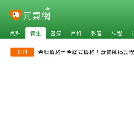
焦點
養生
醫療
百科
影音
課程
希臘優格≠希臘式優格！營養師揭製程
快訊