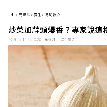
udn
/
元氣網
/
養生
/
聰明飲食
炒菜加蒜頭爆香？專家說這
2019-05-15 16:13:28
元氣網 ／ 綜合報導