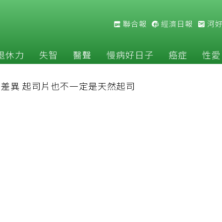
聯合報
經濟日報
河
退休力
失智
醫聲
慢病好日子
癌症
性愛
差異 起司片也不一定是天然起司