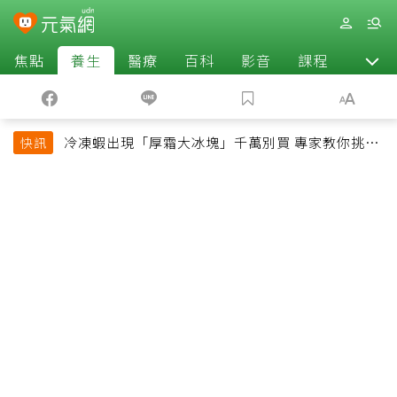
焦點
養生
醫療
百科
影音
課程
退休
冷凍蝦出現「厚霜大冰塊」千萬別買 專家教你挑出
快訊
緊實鮮甜蝦子