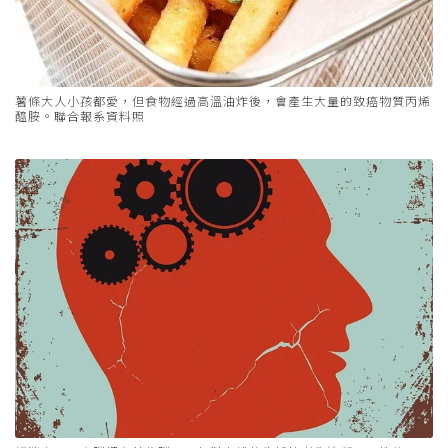
薯條大人小孩都愛，但食物經過高溫油炸後，會產生大量的致癌物質丙烯
醯胺。聯合報系資料照