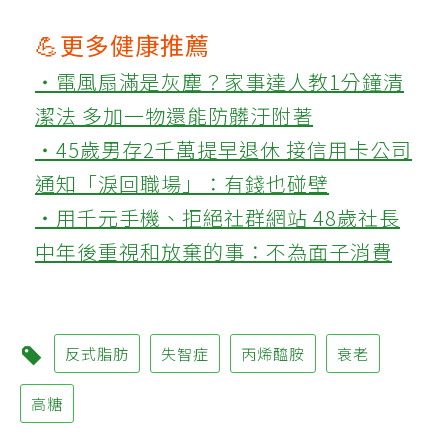
💪更多健康推薦
‧電風扇滿是灰塵？家事達人教1分鐘清
潔法 多加一物還能防髒汙附著
‧45歲男存2千萬提早退休 接信用卡公司
通知「淚回職場」：有錢也碰壁
‧用千元手機、拒絕社群網站 48歲社長
中年後重視和放棄的事：不為面子消費
反式脂肪
失智症
丙烯醯胺
衰老
高糖