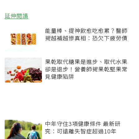
延伸閱讀
能量棒、提神飲愈吃愈累？醫師
揭越補越慘真相：恐欠下疲勞債
果乾取代糖果是進步、取代水果
卻是退步！營養師揭果乾堅果常
見健康陷阱
中年守住3項健康條件 最新研
究：可遠離失智症超過10年