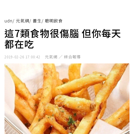
udn
/
元氣網
/
養生
/
聰明飲食
這7類食物很傷腦 但你每天
都在吃
元氣網 ／ 綜合報導
2019-02-26 17:00:42