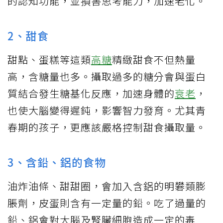
的認知功能，並損害思考能力，加速老化。
2、甜食
甜點、蛋糕等這類
高糖
精緻甜食不但熱量
高，含糖量也多。攝取過多的糖分會與蛋白
質結合發生糖基化反應，加速身體的
衰老
，
也使大腦變得遲鈍，影響智力發育。尤其青
春期的孩子，更應該嚴格控制甜食攝取量。
3、含鉛、鋁的食物
油炸油條、甜甜圈，會加入含鋁的明礬類膨
脹劑，皮蛋則含有一定量的鉛。吃了過量的
鉛、鋁會對大腦及腎臟細胞造成一定的毒