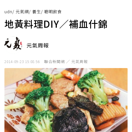
udn
/
元氣網
/
養生
/
聰明飲食
地黃料理DIY／補血什錦
元氣周報
聯合新聞網 ／ 元氣周報
2014-09-23 15:08:56