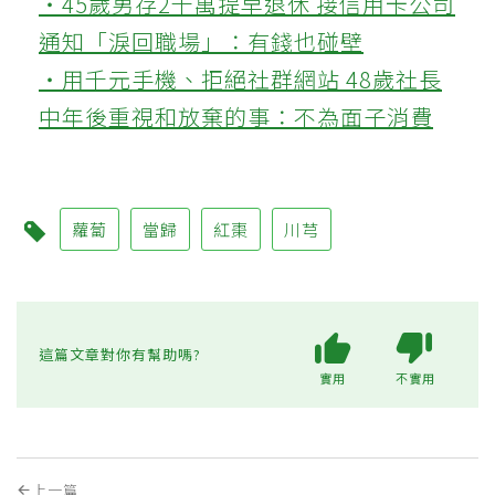
‧45歲男存2千萬提早退休 接信用卡公司
通知「淚回職場」：有錢也碰壁
‧用千元手機、拒絕社群網站 48歲社長
中年後重視和放棄的事：不為面子消費
蘿蔔
當歸
紅棗
川芎
這篇文章對你有幫助嗎?
實用
不實用
上一篇