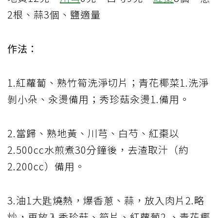
2根、蒜3個、鹽適量
作法：
1.紅蘿蔔、熟竹筍洗淨切片；青花椰菜1.洗淨
剝小朵、汆燙備用；秀珍菇汆燙1.備用。
2.當歸、熟地黃、川芎、白芍、紅棗以
2.500cc水煎煮30分鐘後，去渣取汁（約
2.200cc）備用。
3.油1大匙燒熱，爆香蔥、蒜，放入肉片2.略
炒，再放入秀珍菇、筍片、紅蘿蔔2.、青花椰