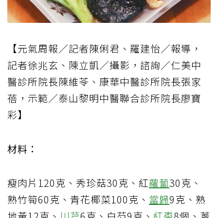
【元氣周報／記者陳俐君、羅建怡／報導，
記者徐兆玄、陳立凱／攝影，諮詢／仁美中
醫診所院長陳維苓、康華中醫診所院長張家
蓓，示範／泰山黎明中醫聯合診所院長廖寶
彩】
材料：
瘦肉片120克、秀珍菇30克、紅
蘿蔔
30克、
熟竹筍60克、青花椰菜100克、
當歸
9克、熟
地黃12克、
川芎
6克、白芍9克、
紅棗
8個、蔥