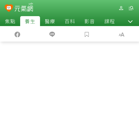
焦點
養生
醫療
百科
影音
課程
退休