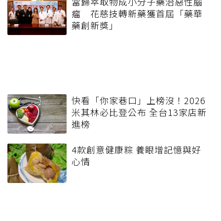
當歸萃取物成小分子藥治惡性腦
瘤 花慈技轉新藥獲首屆「藥華
藥創新獎」
快看「你家巷口」上榜沒！2026
米其林必比登公布 全台13家店新
進榜
4款創意健康粽 養眼增記憶與好
心情