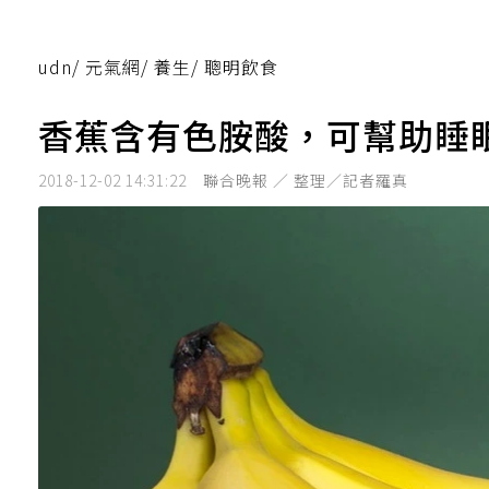
udn
/
元氣網
/
養生
/
聰明飲食
香蕉含有色胺酸，可幫助睡
2018-12-02 14:31:22
聯合晚報 ／ 整理／記者羅真