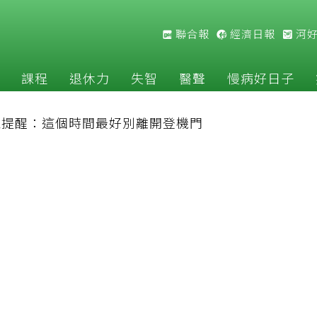
聯合報
經濟日報
河
課程
退休力
失智
醫聲
慢病好日子
家提醒：這個時間最好別離開登機門