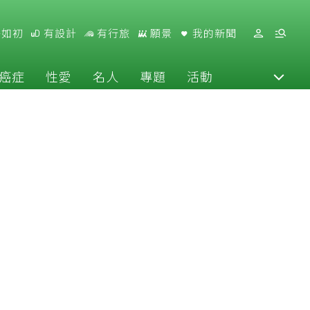
好如初
有設計
有行旅
願景
我的新聞
癌症
性愛
名人
專題
活動