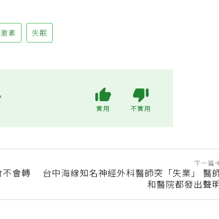
黑激素
失眠
?
實用
不實用
下一篇
會不會轉
台中海線知名神經外科醫師突「失業」 醫
和醫院都發出聲