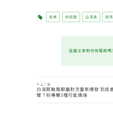
香蕉
色胺酸
血清素
褪
這篇文章對你有幫助嗎
上一篇
白海豚颱風眼牆對流重新爆發 到底
彎？粉專曝3種可能情境