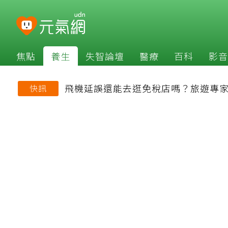
焦點
養生
失智論壇
醫療
百科
影音
飛機延誤還能去逛免稅店嗎？旅遊專
快訊