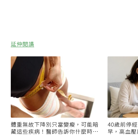
延伸閱讀
體重無故下降別只當變瘦，可能暗
40歲前停
藏這些疾病！醫師告訴你什麼時候
早，高血壓