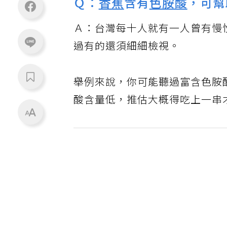
Ｑ：
香蕉
含有
色胺酸
，可幫
Ａ：台灣每十人就有一人曾有慢
過有的還須細細檢視。
舉例來說，你可能聽過富含色胺
酸含量低，推估大概得吃上一串