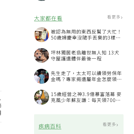
5大用途：申請理賠、補登哩程
都用得到
看更多
大家都在看
被認為無用的東西反幫了大忙！
50歲婦慶幸沒隨手丟棄的3樣物
品
坪林獨居老翁離世無人知 13犬
守屋護遺體伴最後一程
先生走了，太太可以續領勞保年
金嗎？專家揭遺屬年金怎麼領，
看順位還要看資格
15歲經營之神3.9億暴富落幕 麥
克風少年蘇友謙：每天領700元
師
過日子
明
看更多
疾病百科