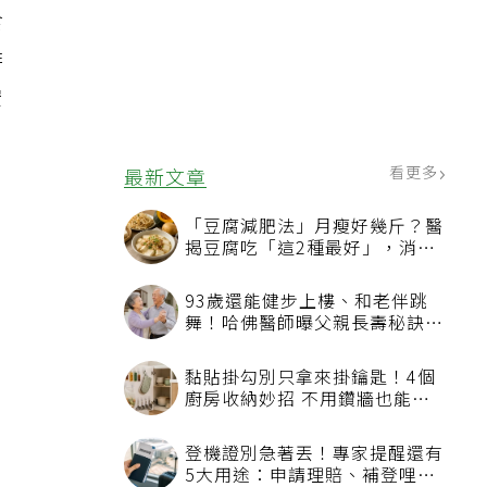
食
啡
安
看更多
最新文章
「豆腐減肥法」月瘦好幾斤？醫
揭豆腐吃「這2種最好」，消脹
氣有妙招
93歲還能健步上樓、和老伴跳
舞！哈佛醫師曝父親長壽秘訣：
沒吃保健品也不追養生潮
黏貼掛勾別只拿來掛鑰匙！4個
廚房收納妙招 不用鑽牆也能省
空間
登機證別急著丟！專家提醒還有