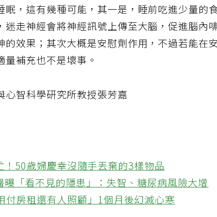
睡眠，這有幾種可能，其一是，睡前吃進少量的
，迷走神經會將神經訊號上傳至大腦，促進腦內
神的效果；其次大概是安慰劑作用，不過若能在
適量補充也不是壞事。
與心智科學研究所教授張芳嘉
忙！50歲婦慶幸沒隨手丟棄的3樣物品
醫曝「看不見的隱患」：失智、糖尿病風險大增
不用付房租還有人照顧」1個月後幻滅心寒