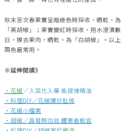
秋末至次春果實呈暗綠色時採收，晒乾，為
「黑胡椒」；果實變紅時採收，用水浸漬數
日，擦去果肉，晒乾，為「白胡椒」。以上
兩色最常用。
※延伸閱讀》
‧
花椒
／入菜也入藥 能提煉精油
‧料理DIY／花椒爆炒肚條
‧花椒小檔案
‧胡椒／具發熱功效 體寒者較宜
‧料理DIY／胡椒蔥紹
雞湯