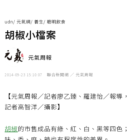
udn
/
元氣網
/
養生
/
聰明飲食
胡椒小檔案
元氣周報
聯合新聞網 ／ 元氣周報
2014-09-23 15:10:07
【元氣周報／記者廖乙臻、羅建怡／報導，
記者高智洋／攝影】
胡椒
的市售成品有綠、紅、白、黑等四色；
味、香、麻、辣也有程度性的差異。