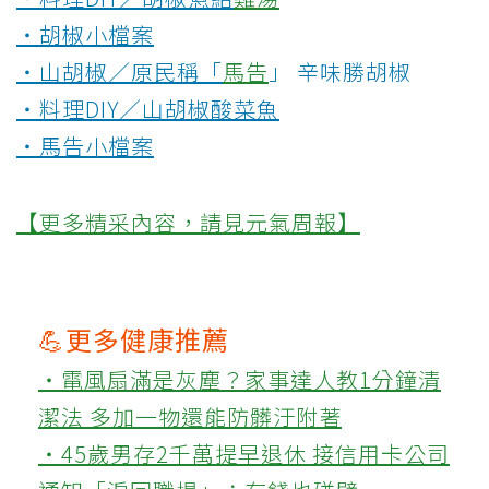
‧胡椒小檔案
‧山胡椒／原民稱「
馬告
」 辛味勝胡椒
‧料理DIY／山胡椒酸菜魚
‧馬告小檔案
【更多精采內容，請見元氣周報】
💪更多健康推薦
‧電風扇滿是灰塵？家事達人教1分鐘清
潔法 多加一物還能防髒汙附著
‧45歲男存2千萬提早退休 接信用卡公司