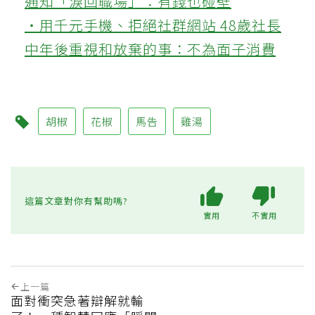
通知「淚回職場」：有錢也碰壁
‧用千元手機、拒絕社群網站 48歲社長
中年後重視和放棄的事：不為面子消費
胡椒
花椒
馬告
雞湯
這篇文章對你有幫助嗎?
實用
不實用
上一篇
面對衝突急著辯解就輸