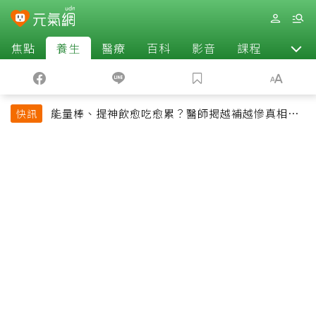
焦點
養生
醫療
百科
影音
課程
退休
能量棒、提神飲愈吃愈累？醫師揭越補越慘真相：
快訊
恐欠下疲勞債