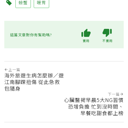
螃蟹
暖胃
這篇文章對你有幫助嗎?
實用
不實用
上一篇
海外旅遊生病怎麼辦／遊
江南腳踝扭傷 從此急救
包隨身
下一篇
心臟醫揭早晨5大NG習慣
恐增負擔 忙到沒時間、
早餐吃甜食都上榜