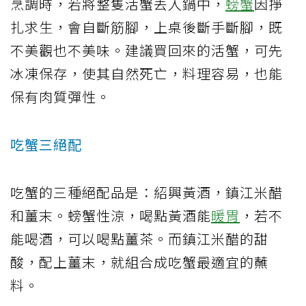
烹調時，若將整隻活蟹丟入鍋中，
螃蟹
因掙
扎求生，會自斷筋腳，上桌後斷手斷腳，既
不美觀也不美味。建議買回來的活蟹，可先
冰凍保存，使其自然死亡，料理容易，也能
保有肉質彈性。
吃蟹三絕配
吃蟹的三種絕配品是：紹興黃酒，鎮江米醋
和薑末。螃蟹性涼，喝點黃酒能
暖胃
，若不
能喝酒，可以喝點薑茶。而鎮江米醋的甜
酸，配上薑末，就組合成吃蟹最適宜的蘸
料。