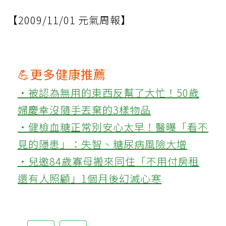
【2009/11/01 元氣周報】
💪更多健康推薦
‧被認為無用的東西反幫了大忙！50歲
婦慶幸沒隨手丟棄的3樣物品
‧健檢血糖正常別安心太早！醫曝「看不
見的隱患」：失智、糖尿病風險大增
‧兒邀84歲寡母搬來同住「不用付房租
還有人照顧」1個月後幻滅心寒