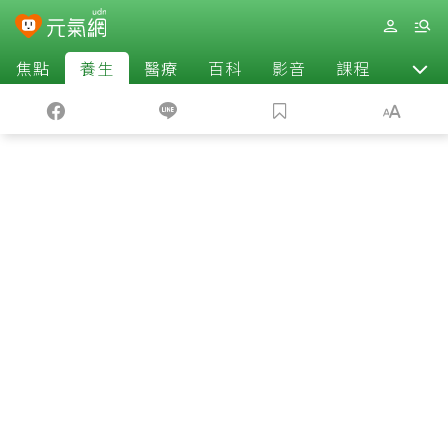
焦點
養生
醫療
百科
影音
課程
退休