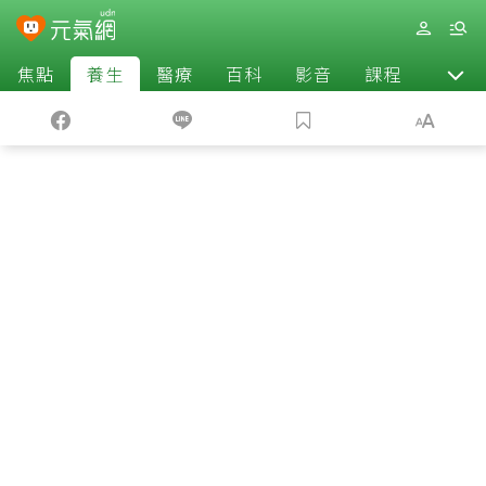
焦點
養生
醫療
百科
影音
課程
退休