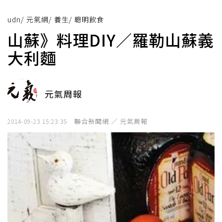
udn
/
元氣網
/
養生
/
聰明飲食
山蘇》料理DIY／羅勒山蘇義
大利麵
元氣周報
聯合新聞網 ／ 元氣周報
2014-09-23 15:23:35