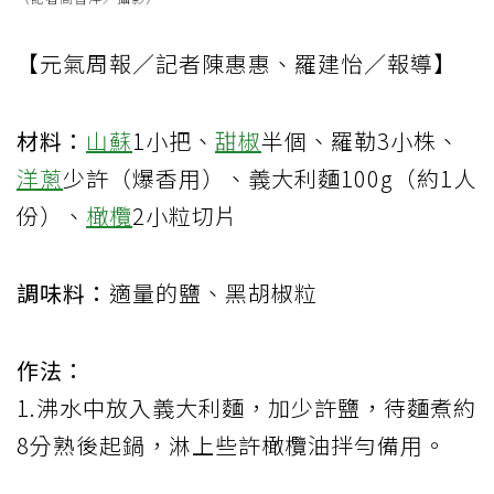
【元氣周報／記者陳惠惠、羅建怡／報導】
材料：
山蘇
1小把、
甜椒
半個、羅勒3小株、
洋蔥
少許（爆香用）、義大利麵100g（約1人
份）、
橄欖
2小粒切片
調味料：
適量的鹽、黑胡椒粒
作法：
1.沸水中放入義大利麵，加少許鹽，待麵煮約
8分熟後起鍋，淋上些許橄欖油拌勻備用。