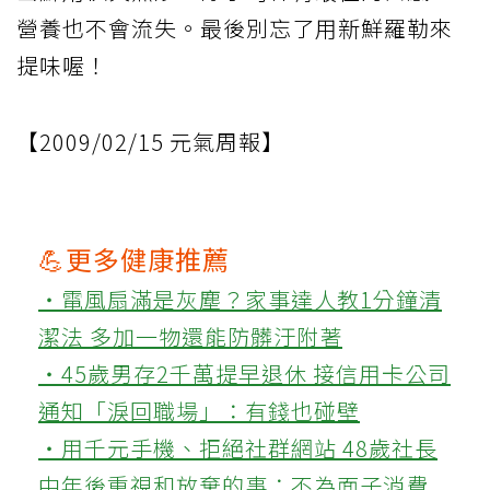
營養也不會流失。最後別忘了用新鮮羅勒來
提味喔！
【2009/02/15 元氣周報】
💪更多健康推薦
‧電風扇滿是灰塵？家事達人教1分鐘清
潔法 多加一物還能防髒汙附著
‧45歲男存2千萬提早退休 接信用卡公司
通知「淚回職場」：有錢也碰壁
‧用千元手機、拒絕社群網站 48歲社長
中年後重視和放棄的事：不為面子消費