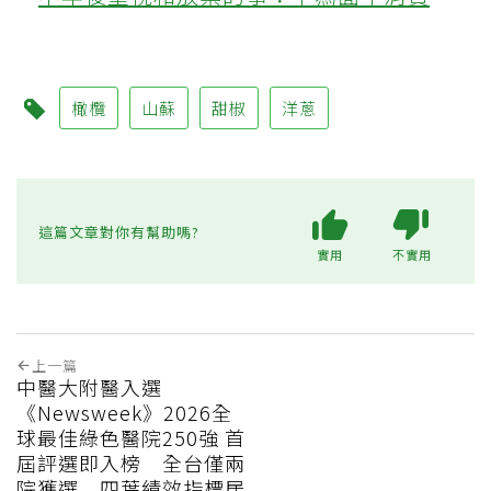
橄欖
山蘇
甜椒
洋蔥
這篇文章對你有幫助嗎?
實用
不實用
上一篇
中醫大附醫入選
《Newsweek》2026全
球最佳綠色醫院250強 首
屆評選即入榜 全台僅兩
院獲選 四葉績效指標居