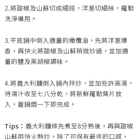
2.將甜椒及山蘇切成細段，洋蔥切細絲，羅勒
洗淨備用。
3.平底鍋中倒入適量的橄欖油，先將洋蔥爆
香，再快火將甜椒及山蘇稍微炒過，並加適
量的鹽及黑胡椒調味。
4.將義大利麵倒入鍋內拌炒，並加些許高湯，
待湯汁收至七八分乾，將新鮮羅勒葉片放
入，蓋鍋燜一下即完成。
Tips：
義大利麵條先煮至8分熟後，再與甜椒
山蘇用快火熱炒，除了可保有最佳的口感，