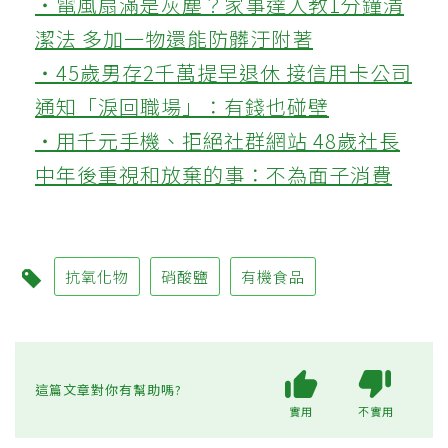
‧電風扇滿是灰塵？家事達人教1分鐘清
潔法 多加一物還能防髒汙附著
‧45歲男存2千萬提早退休 接信用卡公司
通知「淚回職場」：有錢也碰壁
‧用千元手機、拒絕社群網站 48歲社長
中年後重視和放棄的事：不為面子消費
抗氧化物
硝酸鹽
有機食品
這篇文章對你有幫助嗎?
實用
不實用