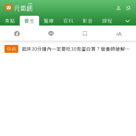
焦點
養生
醫療
百科
影音
課程
退休
起床30分鐘內一定要吃30克蛋白質？營養師破解
快訊
「30/30/30法則」：真正關鍵不是時間