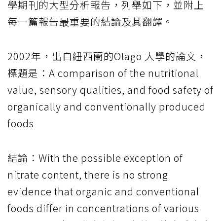
學期刊的大型分析報告，列舉如下，並附上
每一篇報告最重要的結論及其翻譯。
2002年，出自紐西蘭的Otago 大學的論文，
標題是：A comparison of the nutritional
value, sensory qualities, and food safety of
organically and conventionally produced
foods
結論：With the possible exception of
nitrate content, there is no strong
evidence that organic and conventional
foods differ in concentrations of various