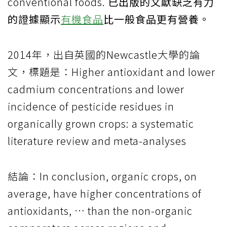
conventional foods.
已出版的文獻缺乏有力
的證據顯示
有機食品
比一般食品更有營養。
2014年，出自英國的Newcastle大學的論
文，標題是：Higher antioxidant and lower
cadmium concentrations and lower
incidence of pesticide residues in
organically grown crops: a systematic
literature review and meta-analyses
結論：In conclusion, organic crops, on
average, have higher concentrations of
antioxidants, … than the non-organic