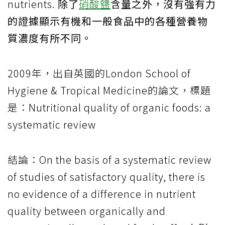
nutrients.
除了
硝酸鹽
含量之外，沒有強有力
的證據顯示有機和一般食品中的各種營養物
質濃度有所不同。
2009年，出自英國的London School of
Hygiene & Tropical Medicine的論文，標題
是：Nutritional quality of organic foods: a
systematic review
結論：On the basis of a systematic review
of studies of satisfactory quality, there is
no evidence of a difference in nutrient
quality between organically and