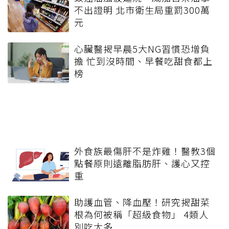
不出證明 北市衛生局重罰300萬
元
心臟醫揭早晨5大NG習慣恐增負
擔 忙到沒時間、早餐吃甜食都上
榜
外食族最傷肝不是炸雞！醫教3個
點餐原則遠離脂肪肝、護心又控
重
助護血管、降血壓！研究揭甜菜
根為何被稱「超級食物」 4類人
別吃太多