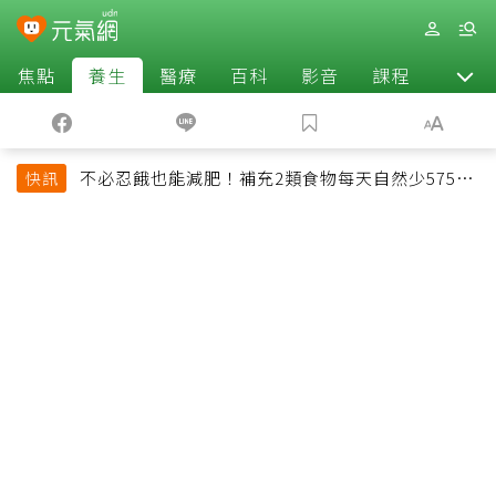
焦點
養生
醫療
百科
影音
課程
退休
不必忍餓也能減肥！補充2類食物每天自然少575大
快訊
卡「還能吃飽飽的」