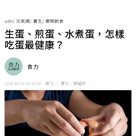
udn
/
元氣網
/
養生
/
聰明飲食
生蛋、煎蛋、水煮蛋，怎樣
吃蛋最健康？
食力
食力 ／ 撰文／張越評
2018-06-28 00:05:00