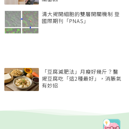
清大揭開細胞的雙層開關機制 登
國際期刊「PNAS」
「豆腐減肥法」月瘦好幾斤？醫
揭豆腐吃「這2種最好」，消脹氣
有妙招