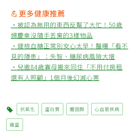
💪更多健康推薦
‧被認為無用的東西反幫了大忙！50歲
婦慶幸沒隨手丟棄的3樣物品
‧健檢血糖正常別安心太早！醫曝「看不
見的隱患」：失智、糖尿病風險大增
‧兒邀84歲寡母搬來同住「不用付房租
還有人照顧」1個月後幻滅心寒
抗氧化
蛋白質
膽固醇
心血管疾病
雞蛋