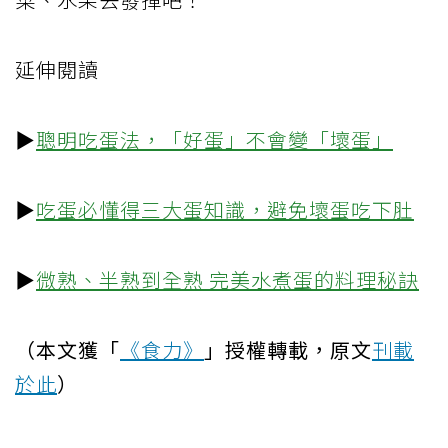
延伸閱讀
▶
聰明吃蛋法，「好蛋」不會變「壞蛋」
▶
吃蛋必懂得三大蛋知識，避免壞蛋吃下肚
▶
微熟、半熟到全熟 完美水煮蛋的料理秘訣
（本文獲「
《食力》
」授權轉載，原文
刊載
於此
）