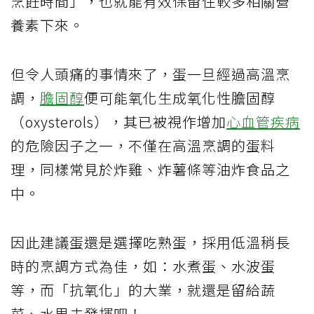
烹飪時間」，也就能有效保留住較多相關營
養素下來。
但令人頭痛的事情來了，蛋一旦經過高溫烹
調，
膽固醇
便可能氧化生成氧化性膽固醇
（oxysterols），其已被視作增加
心血管疾病
的危險因子之一，不僅在高溫烹調的蛋料
理，同樣常見於炸雞、炸薯條等油炸食品之
中。
因此建議蛋還是選擇吃熟蛋，採用低溫稍長
時的烹調方式為佳，如：水煮蛋、水波蛋
等，而「抗氧化」的大業，就還是留給蔬
菜、水果去發揮吧！