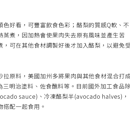
顏色好看，可豐富飲食色彩；酪梨的質感Q軟、
熱蒸煮，因加熱會使果肉失去原有風味並產生苦
煮，可在其他食材調製好後才加入酪梨，以避免
沙拉原料，美國加州多將果肉與其他食材混合打
)，作為三明治塗料、佐食醮料等。目前國外加工食品
o sauce)、冷凍酪梨半(avocado halves)
物搭配一起食用。