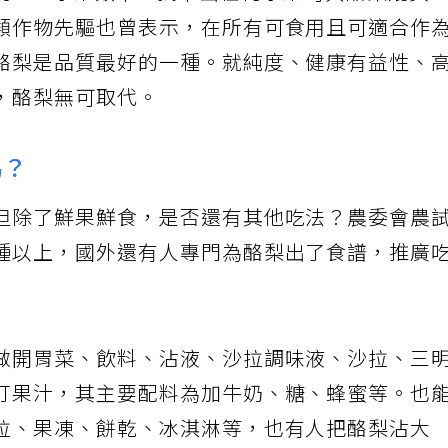
hild曾說：「水果類中，找不出任何水果可與酪梨媲美
類作物先驅也曾表示，在所有可食用且可適合作
酪梨是品質最好的一種。就純度、健康有益性、
，酪梨無可取代。
嗎？
但除了鮮果鮮食，是否還有其他吃法？農委會農
種以上，國外還有人專門為酪梨出了食譜，推廣
做開胃菜、飲料、沾液、沙拉調味液、沙拉、三
打果汁，其主要配料為加牛奶、糖、蜂蜜等。也
拉、果凍、餅乾、冰淇淋等，也有人把酪梨沾大