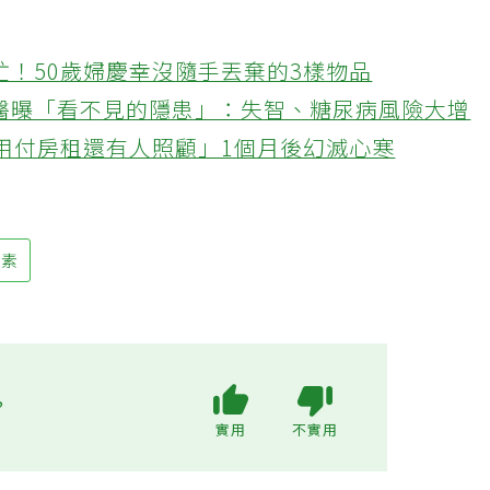
忙！50歲婦慶幸沒隨手丟棄的3樣物品
醫曝「看不見的隱患」：失智、糖尿病風險大增
不用付房租還有人照顧」1個月後幻滅心寒
維素
?
實用
不實用