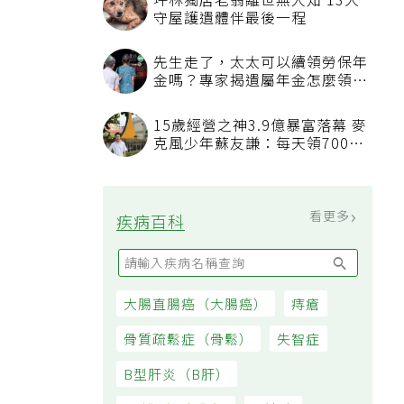
看更多
最新文章
長輩每日10分鐘運動 比買任何
保健品更有用
夏天進出室外和冷氣房溫差大易
生病 醫揭保護心血管簡單6動作
不必忍餓也能減肥！補充2類食
物每天自然少575大卡「還能吃
飽飽的」
想延緩老化不必花大錢吃保健品
研究：超市都買得到的1便宜食
品就可以
看更多
大家都在看