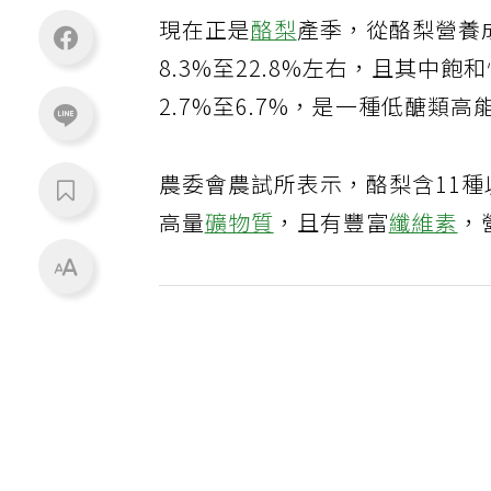
現在正是
酪梨
產季，從酪梨營養
8.3%至22.8%左右，且其中
2.7%至6.7%，是一種低醣類
農委會農試所表示，酪梨含11
高量
礦物質
，且有豐富
纖維素
，