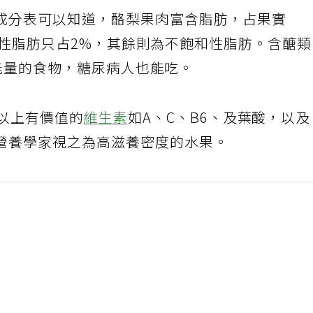
成分表可以知道，酪梨果肉富含脂肪，占果實
飽和性脂肪只占2%，其餘則為不飽和性脂肪。含醣
高能量的食物，糖尿病人也能吃。
種以上有價值的
維生素
如A、C、B6、及葉酸，以
營養學家視之為高滋養密度的水果。