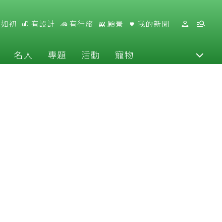
好如初
有設計
有行旅
願景
我的新聞
名人
專題
活動
寵物