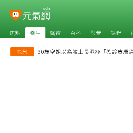
焦點
養生
醫療
百科
影音
課程
30歲空姐以為臉上長濕疹「確診皮膚
快訊