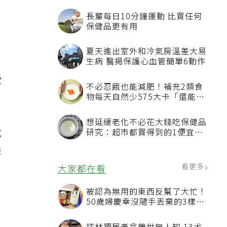
不
受
成
除
，