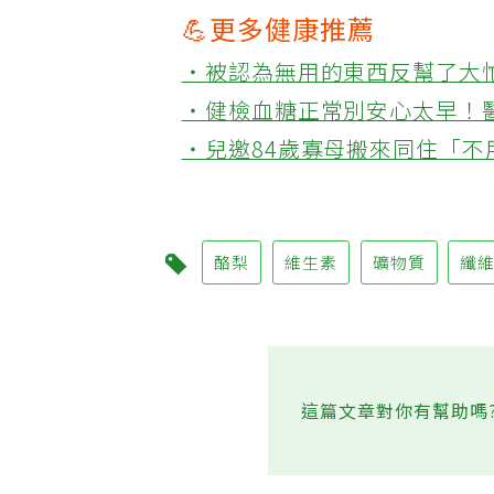
💪更多健康推薦
‧被認為無用的東西反幫了大
‧健檢血糖正常別安心太早！
‧兒邀84歲寡母搬來同住「
酪梨
維生素
礦物質
纖
這篇文章對你有幫助嗎