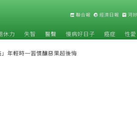
聯合報
經濟日報
河
退休力
失智
醫聲
慢病好日子
癌症
性愛
癌」年輕時一習慣釀惡果超後悔