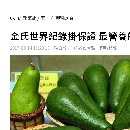
udn
/
元氣網
/
養生
/
聰明飲食
金氏世界紀錄掛保證 最營
2017-08-14 13:28:16
聯合報 ／ 記者彭宣雅╱即時報導