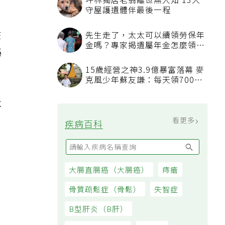
坪林獨居老翁離世無人知 13犬
守屋護遺體伴最後一程
在
先生走了，太太可以續領勞保年
金嗎？專家揭遺屬年金怎麼領，
泌
看順位還要看資格
15歲經營之神3.9億暴富落幕 麥
克風少年蘇友謙：每天領700元
過日子
不
看更多
疾病百科
大腸直腸癌（大腸癌）
痔瘡
骨質疏鬆症（骨鬆）
失智症
B型肝炎（B肝）