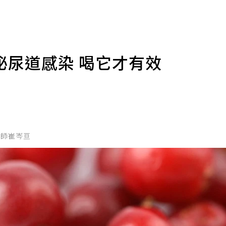
泌尿道感染 喝它才有效
養師崔岑亘