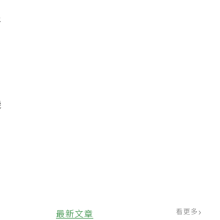
尿
越
機
看更多
最新文章