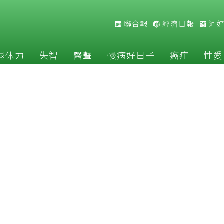
聯合報
經濟日報
河
退休力
失智
醫聲
慢病好日子
癌症
性愛