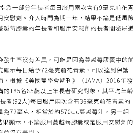
成低風險及高風險(有插導尿管、糖尿病或去年曾
機指派一部分年長者每日服用兩次含有9毫克前花
用安慰劑。介入時間為期一年，結果不論是低風
蔓越莓膠囊的年長者和服用安慰劑的長者間泌尿
染發生率沒有差異，可能是因為蔓越莓膠囊中的
究顯示每日給予72毫克前花青素，可以達到保護
，根據《美國醫學會期刊》（JAMA）2016年
的185名65歲以上年長者研究對象，其平均年
年長者(92人)每日服用兩次含有36毫克前花青素的
為72毫克，相當於約570c.c蔓越莓汁，另一組
年結果顯示，不論服用蔓越莓膠囊或是服用安慰劑