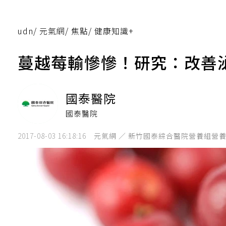
udn
/
元氣網
/
焦點
/
健康知識+
蔓越莓輸慘慘！研究：改善
國泰醫院
國泰醫院
2017-08-03 16:18:16
元氣網 ／ 新竹國泰綜合醫院營養組營