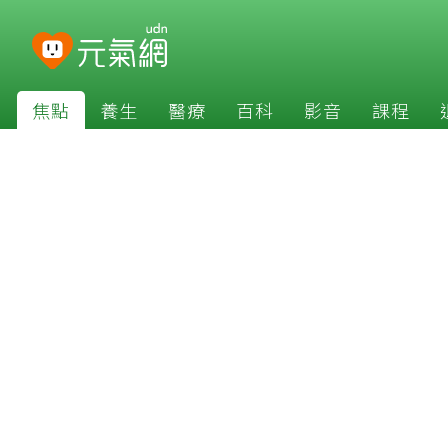
焦點
養生
醫療
百科
影音
課程