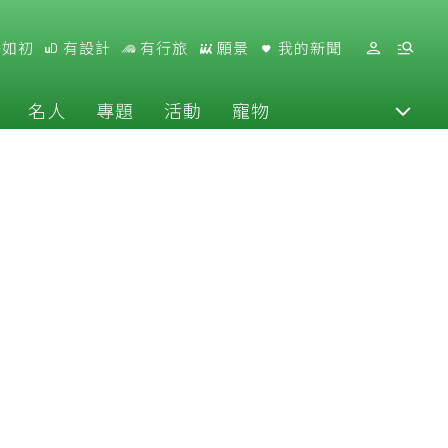
好如初
有設計
有行旅
願景
我的新聞
名人
專題
活動
寵物