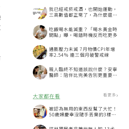
青
我已經戒菸戒酒，也開始運動，
三高數值都正常了，為什麼還不
險
能停藥？
道
吃飯喝水能減重？「喝水黃金時
間點」曝，喝錯時機反而吃更多
通膨壓力未減 7月物價CPI年增
率2.54% 連三個月破警戒線
前
親人臨終不知道該說什麼？安寧
醫師：陪伴比完美告別更重要，
發
4句話值得及早說出口
齡
看更多
大家都在看
被認為無用的東西反幫了大忙！
50歲婦慶幸沒隨手丟棄的3樣物
的
品