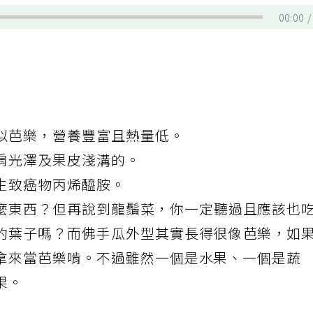
00:00
似芭樂，營養豐富且熱量低。
肩光澤及果皮淺溝的。
生致癌物丙烯醯胺。
麼東西？但再說到
龍鬚菜
，你一定聽過且應該也
的葉子嗎？而佛手瓜外型其實長得很像
芭樂
，如
拿來當芭樂啃。不過雖然一個是水果、一個是蔬
果。