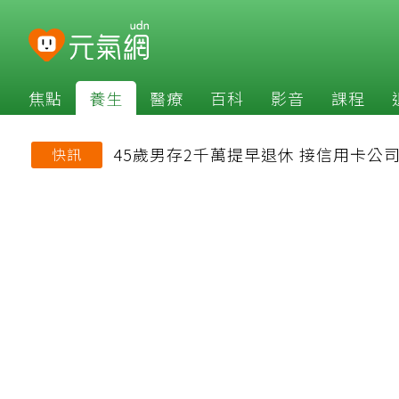
焦點
養生
醫療
百科
影音
課程
45歲男存2千萬提早退休 接信用卡
快訊