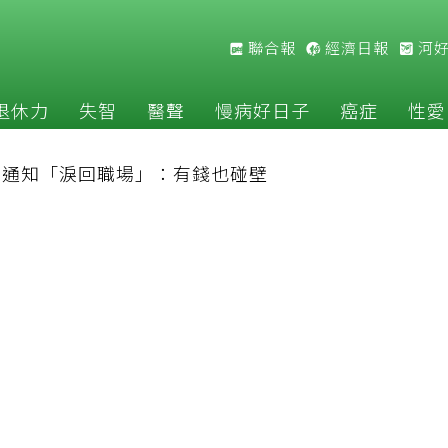
聯合報
經濟日報
河
退休力
失智
醫聲
慢病好日子
癌症
性愛
公司通知「淚回職場」：有錢也碰壁