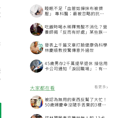
人
紅
是
緩
食