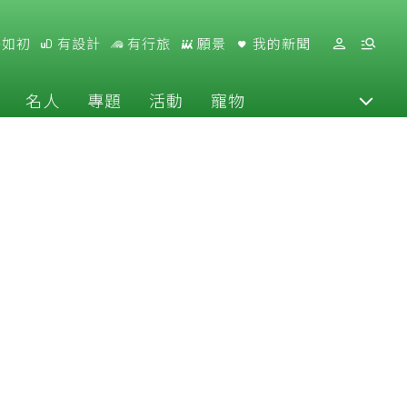
好如初
有設計
有行旅
願景
我的新聞
名人
專題
活動
寵物