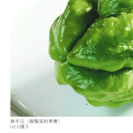
佛手瓜（龍鬚菜的果實）
UCD匯入