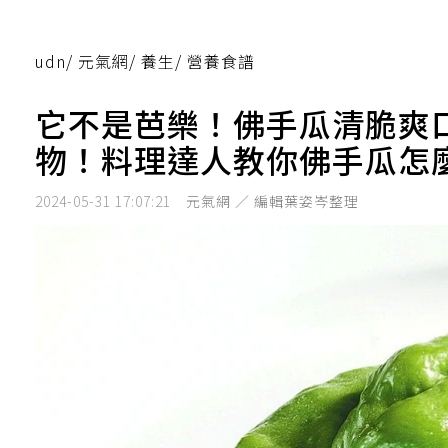
udn
/
元氣網
/
養生
/
營養食譜
它不是芭樂！佛手瓜清脆爽
物！料理達人教你佛手瓜怎
2024-05-31 17:07:21
元氣網 ／ 編輯葉姿岑整理