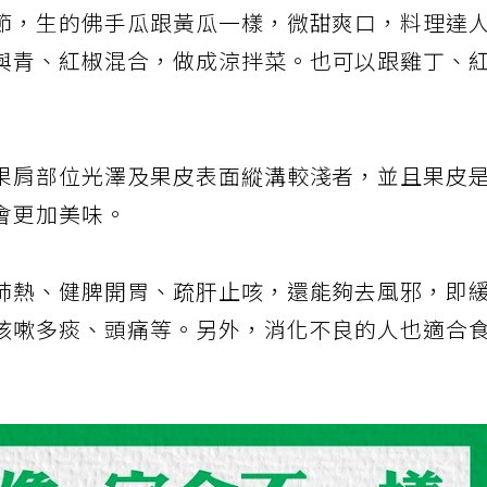
節，生的佛手瓜跟黃瓜一樣，微甜爽口，料理達
與青、紅椒混合，做成涼拌菜。也可以跟雞丁、
果肩部位光澤及果皮表面縱溝較淺者，並且果皮
會更加美味。
肺熱、健脾開胃、疏肝止咳，還能夠去風邪，即
咳嗽多痰、頭痛等。另外，消化不良的人也適合