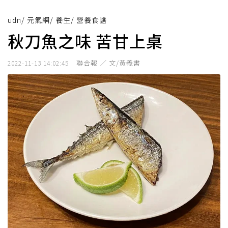
udn
/
元氣網
/
養生
/
營養食譜
秋刀魚之味 苦甘上桌
聯合報 ／ 文/黃義書
2022-11-13 14:02:45