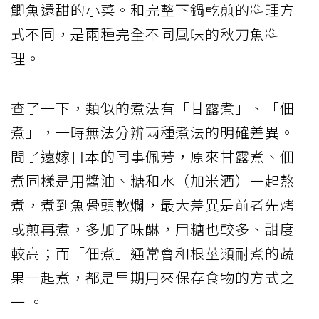
鯽魚還甜的小菜。和完整下鍋乾煎的料理方
式不同，是兩種完全不同風味的秋刀魚料
理。
查了一下，類似的煮法有「甘露煮」、「佃
煮」，一時無法分辨兩種煮法的明確差異。
問了遠嫁日本的同事佩芳，原來甘露煮、佃
煮同樣是用醬油、糖和水（加米酒）一起熬
煮，煮到魚骨頭軟爛，最大差異是前者先烤
或煎再煮，多加了味醂，用糖也較多、甜度
較高；而「佃煮」通常會和根莖類耐煮的蔬
果一起煮，都是早期用來保存食物的方式之
一 。