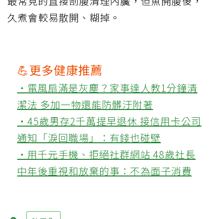
最常見的直接剖腹清理內臟，但魚開腹後，
久煮會較易散開、糊掉。
💪更多健康推薦
‧電風扇滿是灰塵？家事達人教1分鐘清
潔法 多加一物還能防髒汙附著
‧45歲男存2千萬提早退休 接信用卡公司
通知「淚回職場」：有錢也碰壁
‧用千元手機、拒絕社群網站 48歲社長
中年後重視和放棄的事：不為面子消費