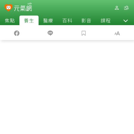
焦點
養生
醫療
百科
影音
課程
退休