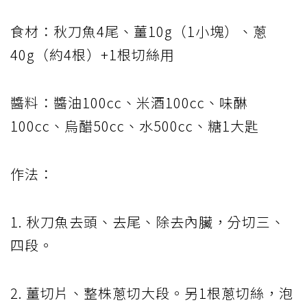
食材：秋刀魚4尾、薑10g（1小塊）、蔥
40g（約4根）+1根切絲用
醬料：醬油100cc、米酒100cc、味醂
100cc、烏醋50cc、水500cc、糖1大匙
作法：
1. 秋刀魚去頭、去尾、除去內臟，分切三、
四段。
2. 薑切片、整株蔥切大段。另1根蔥切絲，泡