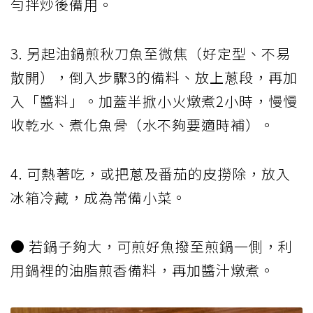
勻拌炒後備用。
3. 另起油鍋煎秋刀魚至微焦（好定型、不易
散開），倒入步驟3的備料、放上蔥段，再加
入「醬料」。加蓋半掀小火燉煮2小時，慢慢
收乾水、煮化魚骨（水不夠要適時補）。
4. 可熱著吃，或把蔥及番茄的皮撈除，放入
冰箱冷藏，成為常備小菜。
● 若鍋子夠大，可煎好魚撥至煎鍋一側，利
用鍋裡的油脂煎香備料，再加醬汁燉煮。