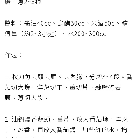
瓣、蔥2~3根
醬料：醬油40cc、烏醋30cc、米酒50c、糖
適量（約2~3小匙）、水200~300cc
作法：
1. 秋刀魚去頭去尾、去內臟，分切3~4段。番
茄切大塊、洋蔥切丁、薑切片、蒜壓碎去
膜、蔥切大段。
2. 油鍋爆香蒜頭、薑片，放入番茄塊、洋蔥
丁，炒香，再放入番茄醬，加些許的水，均