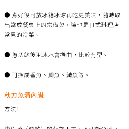
● 煮好後可放冰箱冰涼再吃更美味，隨時取
出當成餐桌上的常備菜，這也是日式料理店
常見的冷菜。
● 蔥切絲後泡冰水會捲曲，比較有型。
● 可換成香魚、鯽魚、鯖魚等。
秋刀魚清內臟
方法1
由魚頭（前鰭）的背部下刀，不切斷魚頭，