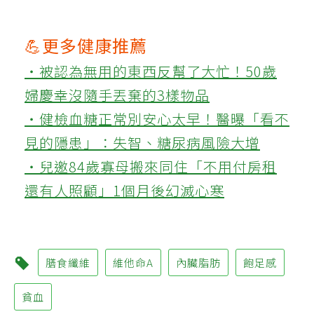
💪更多健康推薦
‧被認為無用的東西反幫了大忙！50歲
婦慶幸沒隨手丟棄的3樣物品
‧健檢血糖正常別安心太早！醫曝「看不
見的隱患」：失智、糖尿病風險大增
‧兒邀84歲寡母搬來同住「不用付房租
還有人照顧」1個月後幻滅心寒
膳食纖維
維他命A
內臟脂肪
飽足感
貧血