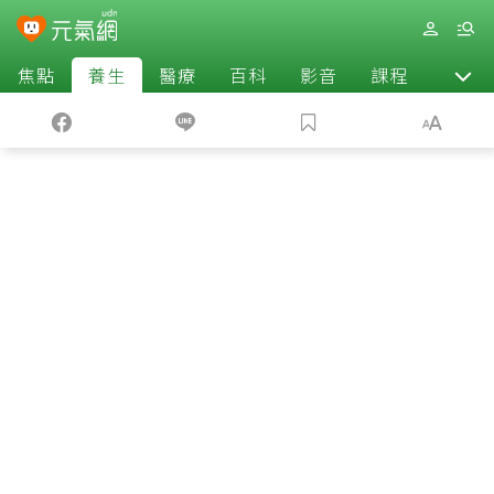
焦點
養生
醫療
百科
影音
課程
退休