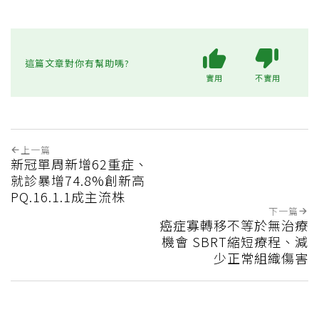
這篇文章對你有幫助嗎?
實用
不實用
上一篇
新冠單周新增62重症、
就診暴增74.8%創新高
PQ.16.1.1成主流株
下一篇
癌症寡轉移不等於無治療
機會 SBRT縮短療程、減
少正常組織傷害