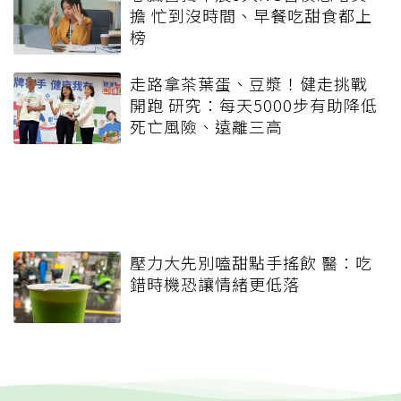
擔 忙到沒時間、早餐吃甜食都上
榜
走路拿茶葉蛋、豆漿！健走挑戰
開跑 研究：每天5000步有助降低
死亡風險、遠離三高
壓力大先別嗑甜點手搖飲 醫：吃
錯時機恐讓情緒更低落