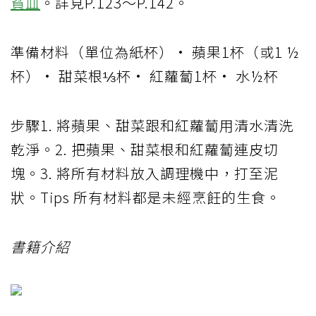
貧血
。詳見P.123～P.142。
準備材料（單位為紙杯）• 蘋果1杯（或1 ½
杯）• 甜菜根⅓杯• 紅蘿蔔1杯• 水½杯
步驟1. 將蘋果、甜菜跟和紅蘿蔔用清水清洗
乾淨。2. 把蘋果、甜菜根和紅蘿蔔連皮切
塊。3. 將所有材料放入調理機中，打至泥
狀。Tips 所有材料都是未經烹飪的生食。
書籍介紹