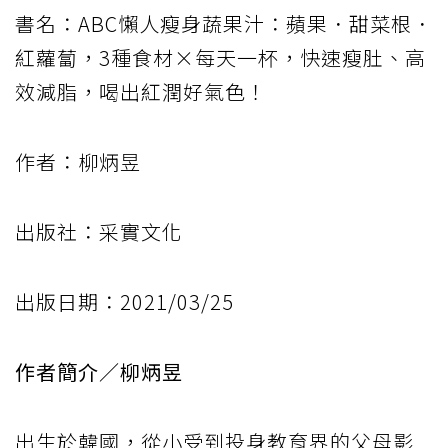
書名：ABC懶人瘦身蔬果汁：蘋果．甜菜根．
紅蘿蔔，3種食材×每天一杯，快速瘦肚、高
效減脂，喝出紅潤好氣色！
作者：柳炳昱
出版社：采實文化
出版日期：2021/03/25
作者簡介／柳炳昱
出生於韓國，從小受到投身教育界的父母影