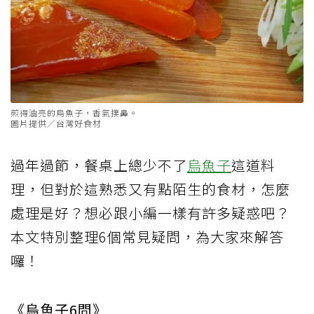
煎得油亮的烏魚子，香氣撲鼻。
圖片提供／台灣好食材
過年過節，餐桌上總少不了
烏魚子
這道料
理，但對於這熟悉又有點陌生的食材，怎麼
處理是好？想必跟小編一樣有許多疑惑吧？
本文特別整理6個常見疑問，為大家來解答
囉！
《烏魚子6問》