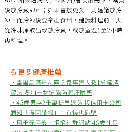
後放冷藏即可；如果會放更久，則建議放冷
凍。而冷凍後要拿出食用，建議料理前一天
從冷凍庫取出改放冷藏，或放室溫1至2小時
再料理。
💪更多健康推薦
‧電風扇滿是灰塵？家事達人教1分鐘清
潔法 多加一物還能防髒汙附著
‧45歲男存2千萬提早退休 接信用卡公司
通知「淚回職場」：有錢也碰壁
‧用千元手機、拒絕社群網站 48歲社長