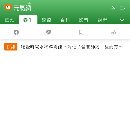
焦點
養生
醫療
百科
影音
課程
退休
吃飯時喝水稀釋胃酸不消化？營養師揭「反而有好
快訊
處」某些族群才要禁