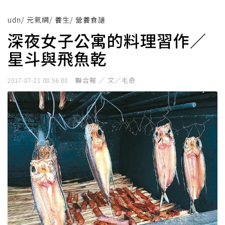
udn
/
元氣網
/
養生
/
營養食譜
深夜女子公寓的料理習作／
星斗與飛魚乾
聯合報 ／ 文／毛奇
2017-07-21 08:56:00