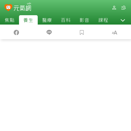
焦點
養生
醫療
百科
影音
課程
退休