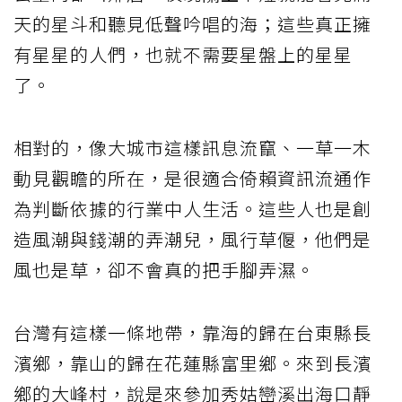
天的星斗和聽見低聲吟唱的海；這些真正擁
有星星的人們，也就不需要星盤上的星星
了。
相對的，像大城市這樣訊息流竄、一草一木
動見觀瞻的所在，是很適合倚賴資訊流通作
為判斷依據的行業中人生活。這些人也是創
造風潮與錢潮的弄潮兒，風行草偃，他們是
風也是草，卻不會真的把手腳弄濕。
台灣有這樣一條地帶，靠海的歸在台東縣長
濱鄉，靠山的歸在花蓮縣富里鄉。來到長濱
鄉的大峰村，說是來參加秀姑巒溪出海口靜