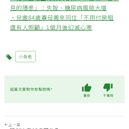
見的隱患」：失智、糖尿病風險大增
‧兒邀84歲寡母搬來同住「不用付房租
還有人照顧」1個月後幻滅心寒
小魚乾
這篇文章對你有幫助嗎?
實用
不實用
上一篇