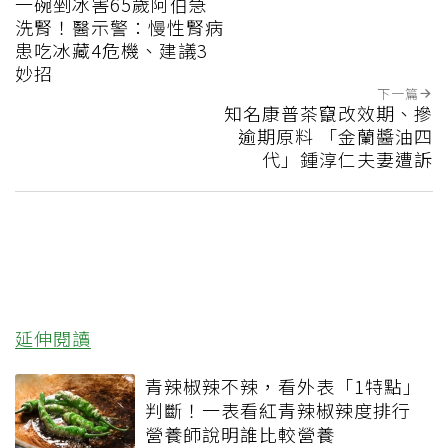
一碗剉冰害65歲阿伯急
洗腎！醫示警：慢性腎病
患吃冰藏4危機、建議3
妙招
下一篇
知名康普茶竄改效期、摻
逾期原料 「金蘭醬油四
代」鍾淳仁夫妻遭訴
延伸閱讀
青辣椒辣不辣，看外表「1特點」
判斷！一表看紅青辣椒辣度排行
營養師說明誰比較營養