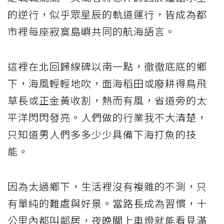
的逆行，似乎眾星辰的軌道運行，皆成為都
市裡每座寂寞島嶼共同的航海語言。
這裡在北回歸線碑以南一點，徹徹底底的鄉
下，海風輕輕地吹，面海稻田或廢耕得鳥飛
草長或正金黃收割，熱而有風，省道旁的太
平洋閃閃發亮。人們做的行業我不大清楚，
只知道男人們多多少少具備下海打魚的技
能。
因為太過鄉下，生活裡沒有複雜的不測，只
有單純的難處與好景。當路長成為習慣，十
公里內都叫鄰居，夜晚關上車燈就能看見滿