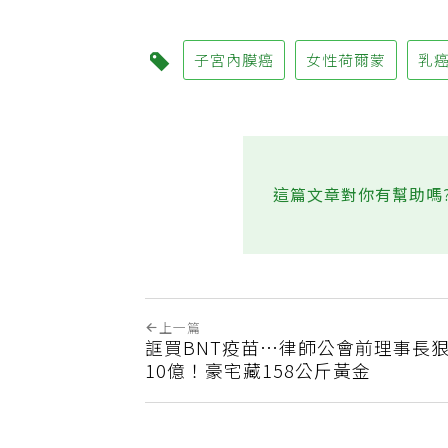
子宮內膜癌
女性荷爾蒙
乳
這篇文章對你有幫助嗎
上一篇
誆買BNT疫苗…律師公會前理事長
10億！豪宅藏158公斤黃金