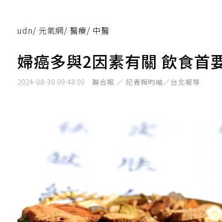
udn
/
元氣網
/
醫療
/
中醫
婦癌多與2因素有關 飲食首
2024-08-30 09:48:00
聯合報 ／ 記者賴昀岫／台北報導