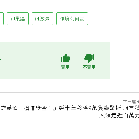
癌
卵巢癌
雌激素
環境荷爾蒙
?
實用
不實用
下一篇
狠詐慈濟
搶賺獎金！屏縣半年移除9萬隻綠鬣蜥 冠軍
人領走近百萬