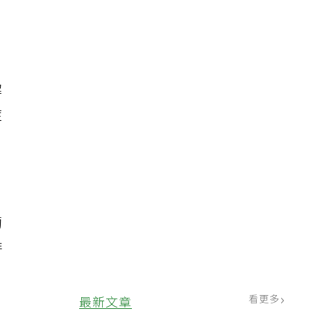
解
症
葡
排
看更多
最新文章