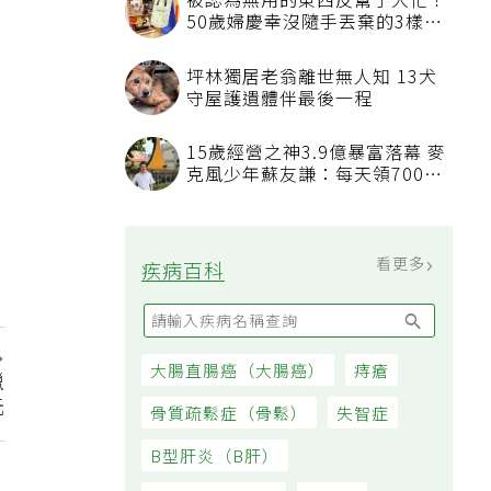
被認為無用的東西反幫了大忙！
50歲婦慶幸沒隨手丟棄的3樣物
品
坪林獨居老翁離世無人知 13犬
守屋護遺體伴最後一程
15歲經營之神3.9億暴富落幕 麥
克風少年蘇友謙：每天領700元
過日子
看更多
疾病百科
大腸直腸癌（大腸癌）
痔瘡
獵
元
骨質疏鬆症（骨鬆）
失智症
B型肝炎（B肝）