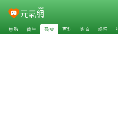
焦點
養生
醫療
百科
影音
課程