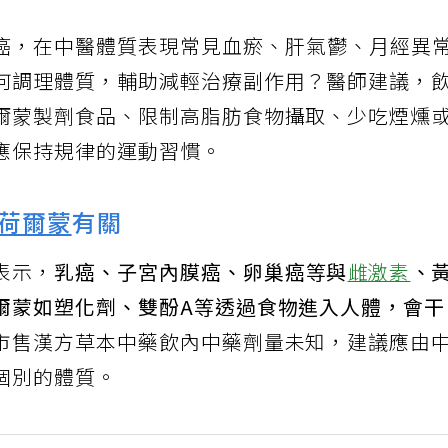
癌，在中醫體質表現常見血瘀、肝氣鬱、月經異
何調理體質，輔助減輕治療副作用？醫師建議，
爾蒙製劑食品、限制高脂肪食物攝取、少吃煙燻
應保持規律的運動習慣。
荷爾蒙
有關
表示，
乳癌、子宮內膜癌、卵巢癌等與
雌激素
、
爾蒙如塑化劑、雙酚A等透過食物進入人體，會
市售漢方草本中藥飲內中藥劑量未知，建議應由
個別的體質。