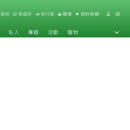
好如初
有設計
有行旅
願景
我的新聞
名人
專題
活動
寵物