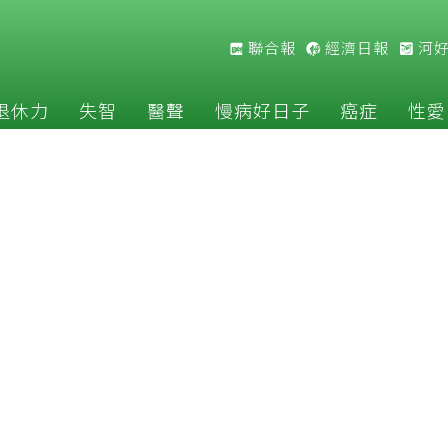
聯合報
經濟日報
河
退休力
失智
醫聲
慢病好日子
癌症
性愛