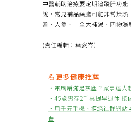
中醫輔助治療要定期追蹤肝功能
說，常見補品藥膳可能非常燥熱
耆、人參、十全大補湯、四物湯
(責任編輯：葉姿岑）
💪更多健康推薦
‧電風扇滿是灰塵？家事達人
‧45歲男存2千萬提早退休 
‧用千元手機、拒絕社群網站 
費