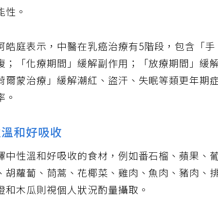
能性。
柯皓庭表示，中醫在乳癌治療有5階段，包含「手
復；「化療期間」緩解副作用；「放療期間」緩
荷爾蒙治療」緩解潮紅、盜汗、失眠等類更年期
率。
性溫和好吸收
擇中性溫和好吸收的食材，例如番石榴、蘋果、
、胡蘿蔔、茼蒿、花椰菜、雞肉、魚肉、豬肉、
橙和木瓜則視個人狀況酌量攝取。