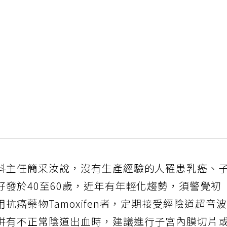
科主任簡采汝說，沒有生產經驗的人罹患乳癌、
發於40至60歲，近年有年輕化趨勢，須警覺初
癌藥物Tamoxifen者，定期接受經陰道超音
併有不正常陰道出血時，建議進行子宮內膜切片