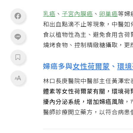
乳癌
、
子宮內膜癌
、
卵巢癌
等婦
和出血點滴不止等現象，中醫如
食以植物性為主、避免食用含荷
燒烤食物、控制精緻糖攝取，更
婦癌多與
女性荷爾蒙
、
環境
林口長庚醫院中醫部主任黃澤宏
體素等女性荷爾蒙有關，環境荷
擾內分泌系統，增加婦癌風險
，
醫師診療開立藥方，以符合病患