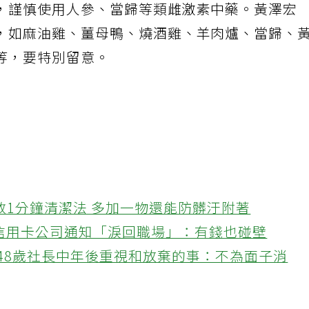
，謹慎使用人參、當歸等類雌激素中藥。黃澤宏
，如麻油雞、薑母鴨、燒酒雞、羊肉爐、當歸、
等，要特別留意。
教1分鐘清潔法 多加一物還能防髒汙附著
接信用卡公司通知「淚回職場」：有錢也碰壁
48歲社長中年後重視和放棄的事：不為面子消