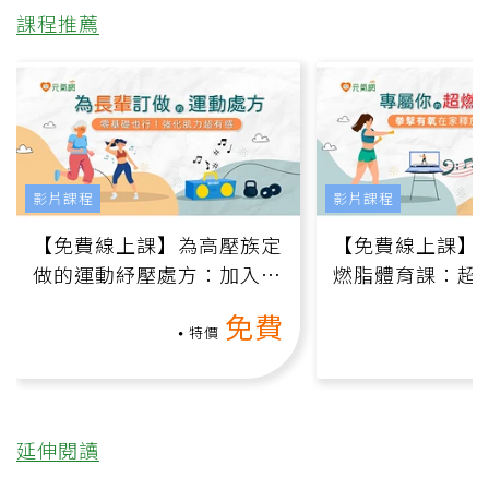
課程推薦
影片課程
影片課程
【免費線上課】為高壓族定
【免費線上課】
做的運動紓壓處方：加入行
燃脂體育課：超
動、增肌、互動元素，0基
氧」高壓族在家
免費
礎也能做！
負擔
特價
延伸閱讀