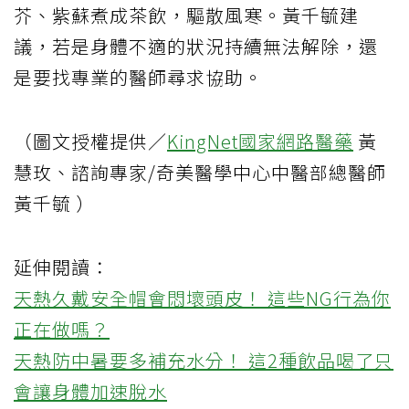
芥、紫蘇煮成茶飲，驅散風寒。黃千毓建
議，若是身體不適的狀況持續無法解除，還
是要找專業的醫師尋求協助。
（圖文授權提供／
KingNet國家網路醫藥
黃
慧玫、諮詢專家/奇美醫學中心中醫部總醫師
黃千毓 ）
延伸閱讀：
天熱久戴安全帽會悶壞頭皮！ 這些NG行為你
正在做嗎？
天熱防中暑要多補充水分！ 這2種飲品喝了只
會讓身體加速脫水