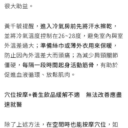
很大助益。
黃千毓提醒，
進入冷氣房前先將汗水擦乾
，
並將冷氣溫度控制在26~28度，避免室內與室
外溫差過大；
準備絲巾或薄外衣用來保暖
，
防止因內外溫差大而頭痛；為減少肩頸關節
僵硬，
每隔一段時間起身活動筋骨
，有助於
促進血液循環、放鬆肌肉。
穴位按摩+養生飲品緩解不適 無法改善應盡
速就醫
除了上述方法，
在空閒時也能按摩穴位
，如