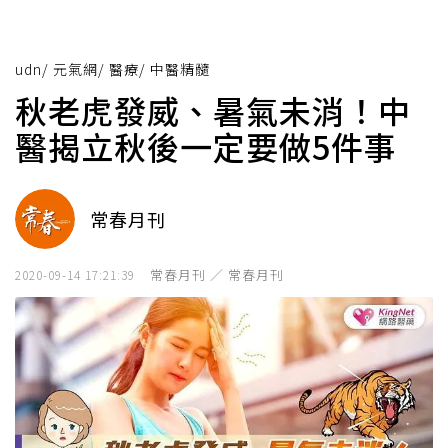
udn
/
元氣網
/
醫療
/
中醫精髓
秋老虎發威、暑氣未消！中
醫揭立秋後一定要做5件事
常春月刊
常春月刊 ／ 常春月刊
2020-09-14 17:21:39