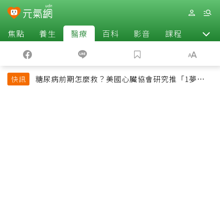
焦點
養生
醫療
百科
影音
課程
退休
糖尿病前期怎麼救？美國心臟協會研究推「1夢幻水
快訊
果組合」 酪梨加它改善血管功能