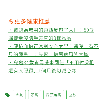
💪更多健康推薦
‧被認為無用的東西反幫了大忙！50歲
婦慶幸沒隨手丟棄的3樣物品
‧健檢血糖正常別安心太早！醫曝「看不
見的隱患」：失智、糖尿病風險大增
‧兒邀84歲寡母搬來同住「不用付房租
還有人照顧」1個月後幻滅心寒
冷氣
頭痛
肩頸痠痛
立秋