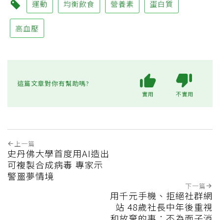
運動
均衡飲食
營養素
蛋白質
高血壓
這篇文章對你有幫助嗎?
實用
不實用
上一篇
史丹佛大學首度用AI造出
可複製合成病毒 專家示
警噩夢情境
下一篇
用千元手機、拒絕社群網
站 48歲社長中年後重視
和放棄的事：不為面子消