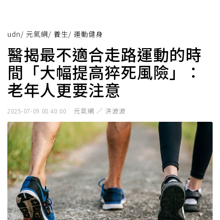
udn
/
元氣網
/
養生
/
運動健身
醫揭最不適合走路運動的時
間「大幅提高猝死風險」：
老年人更要注意
元氣網 ／ 洪波波
2025-07-09 08:40:00