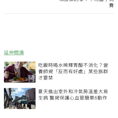
費
延伸閱讀
吃飯時喝水稀釋胃酸不消化？營
養師揭「反而有好處」某些族群
才要禁
夏天進出室外和冷氣房溫差大易
生病 醫揭保護心血管簡單6動作