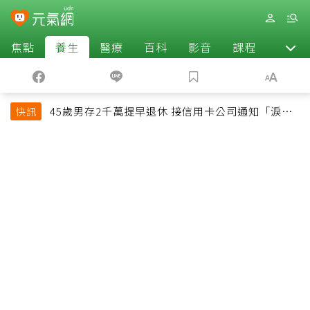
焦點
養生
醫療
百科
影音
課程
退休
45歲男存2千萬提早退休 接信用卡公司通知「淚回
快訊
職場」：有錢也碰壁