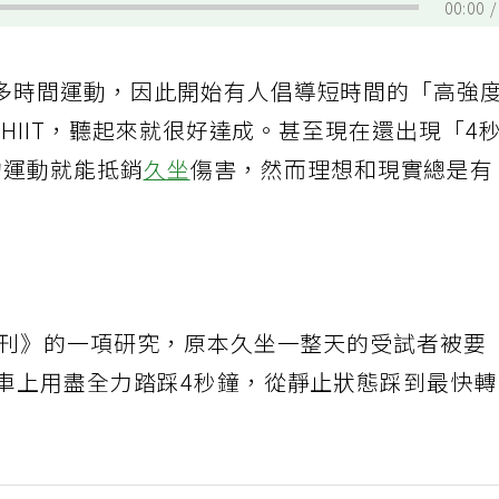
00:00
多時間運動，因此開始有人倡導短時間的「高強
鐘HIIT，聽起來就很好達成。甚至現在還出現「4
的運動就能抵銷
久坐
傷害，然而理想和現實總是有
期刊》的一項研究，原本久坐一整天的受試者被要
單車上用盡全力踏踩4秒鐘，從靜止狀態踩到最快