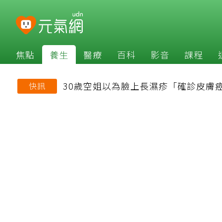
焦點
養生
醫療
百科
影音
課程
30歲空姐以為臉上長濕疹「確診皮膚
快訊