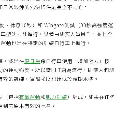
人們在日常用自己的方式進行，通常無法達到實
和日常鍛鍊的先決條件是完全不同的。
動、休息10秒）和 Wingate測試（30秒高強度
行車型測力計進行，設備由研究人員操作，並且全
秒運動也是在特定的訓練自行車上進行。
跳，或是在
健身房
踩自行車使用「增加阻力」按
的運動強度。所以當HIIT蔚為流行，即使人們
有效的訓練，實際強度也遠低於預期水準。
型（包括
有氧運動
和
肌力訓練
）組成，如果在任
達到它原本有效的水準。