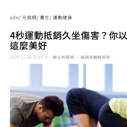
udn
/
元氣網
/
養生
/
運動健身
4秒運動抵銷久坐傷害？你
這麼美好
2024-11-16 15:15:35
聯合新聞網 ／ 編輯張麒麟報導