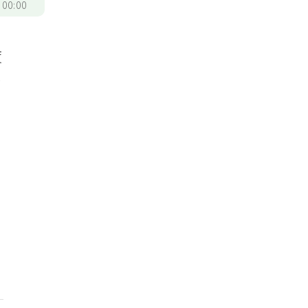
/
00:00
度
秒
轉