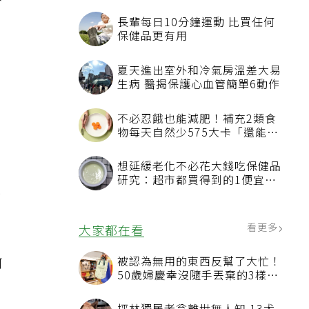
驗
運
認
何