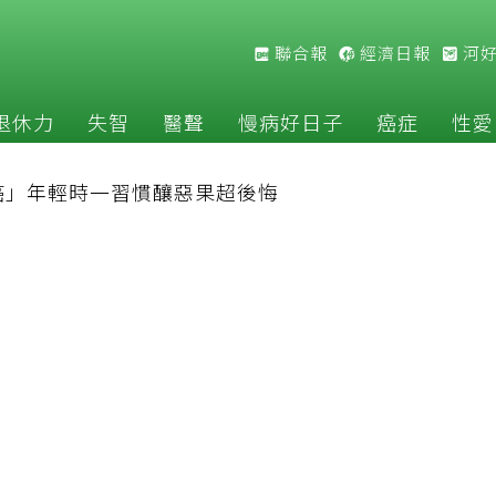
聯合報
經濟日報
河
退休力
失智
醫聲
慢病好日子
癌症
性愛
癌」年輕時一習慣釀惡果超後悔