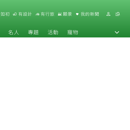
好如初
有設計
有行旅
願景
我的新聞
名人
專題
活動
寵物