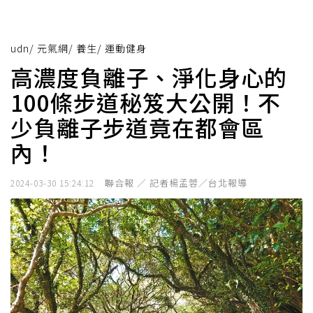
udn
/
元氣網
/
養生
/
運動健身
高濃度負離子、淨化身心的
100條步道秘笈大公開！不
少負離子步道竟在都會區
內！
聯合報 ／ 記者楊孟蓉／台北報導
2024-03-30 15:24:12