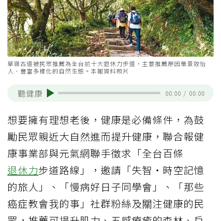
草嶺古道被民眾推薦為全台前十大退休力步道，主要推薦原因是景致怡
人、豐富多樣化的自然生態。本報資料照片
聽健康
00:00
/
00:00
想要擁有理想老後，健康是必備條件，為鼓
勵民眾親近大自然進而提升健康，聯合報健
康事業部與元氣網聯手徵求「全台百條
退休力
步道路線」，邀請「失智・時空記憶
的旅人」、「慢病好日子同學會」、「那些
癌症教會我的事」社群粉絲及關注健康的民
眾，推薦可提升肌力、五感療癒的森林、戶