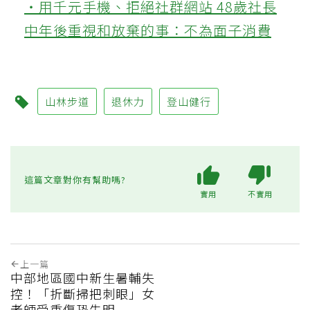
‧用千元手機、拒絕社群網站 48歲社長
中年後重視和放棄的事：不為面子消費
山林步道
退休力
登山健行
這篇文章對你有幫助嗎?
實用
不實用
上一篇
中部地區國中新生暑輔失
控！「折斷掃把刺眼」女
老師受重傷恐失明