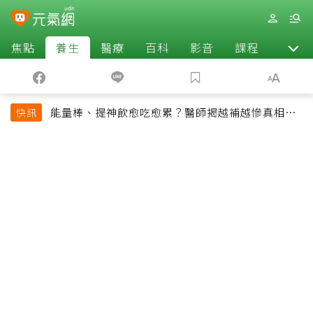
焦點
養生
醫療
百科
影音
課程
退休
能量棒、提神飲愈吃愈累？醫師揭越補越慘真相：
快訊
恐欠下疲勞債