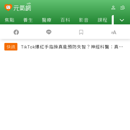
焦點
養生
醫療
百科
影音
課程
退休
TikTok爆紅手指操真能預防失智？神經科醫：真正
快訊
該做的是4件事