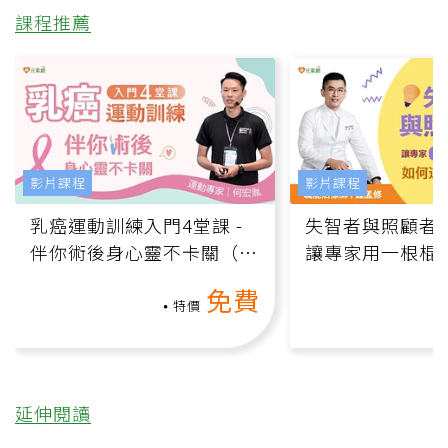
課程推薦
影片課程
影片課程
乳癌運動訓練入門4堂課 -
失智者與照顧者
伴你術後身心靈不卡關（線
讓專家用一根棍
上影音課）
何逆轉退化大腦
免費
課）
特價
延伸閱讀