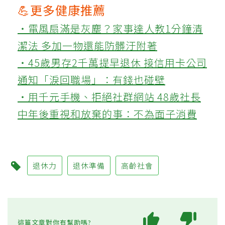
💪更多健康推薦
‧電風扇滿是灰塵？家事達人教1分鐘清
潔法 多加一物還能防髒汙附著
‧45歲男存2千萬提早退休 接信用卡公司
通知「淚回職場」：有錢也碰壁
‧用千元手機、拒絕社群網站 48歲社長
中年後重視和放棄的事：不為面子消費
退休力
退休準備
高齡社會
這篇文章對你有幫助嗎?