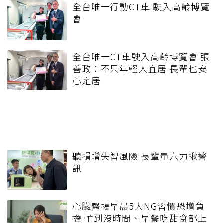
全台唯一行動CT車 駛入高齡博覽
會
全台唯一CT車駛入高齡博覽會 張
善政：不只年輕人宜居 長輩也安
心定居
聽損增失智風險 長輩量六力揪警
訊
心臟醫揭早晨5大NG習慣恐增負
擔 忙到沒時間、早餐吃甜食都上