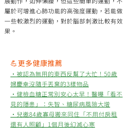
展動作，如伸懶腰，但這些簡單的運動，不
屬於可增進心肺功能的高強度運動，若能做
一些較激烈的運動，對於腦部刺激比較有效
果。
💪更多健康推薦
‧被認為無用的東西反幫了大忙！50歲
婦慶幸沒隨手丟棄的3樣物品
‧健檢血糖正常別安心太早！醫曝「看不
見的隱患」：失智、糖尿病風險大增
‧兒邀84歲寡母搬來同住「不用付房租
還有人照顧」1個月後幻滅心寒