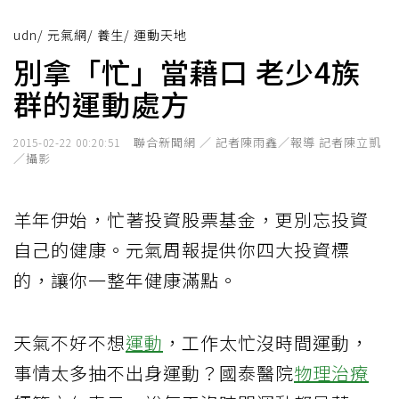
udn
/
元氣網
/
養生
/
運動天地
別拿「忙」當藉口 老少4族
群的運動處方
聯合新聞網 ／ 記者陳雨鑫／報導 記者陳立凱
2015-02-22 00:20:51
／攝影
羊年伊始，忙著投資股票基金，更別忘投資
自己的健康。元氣周報提供你四大投資標
的，讓你一整年健康滿點。
天氣不好不想
運動
，工作太忙沒時間運動，
事情太多抽不出身運動？國泰醫院
物理治療