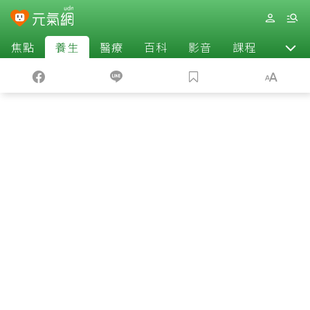
焦點
養生
醫療
百科
影音
課程
退休