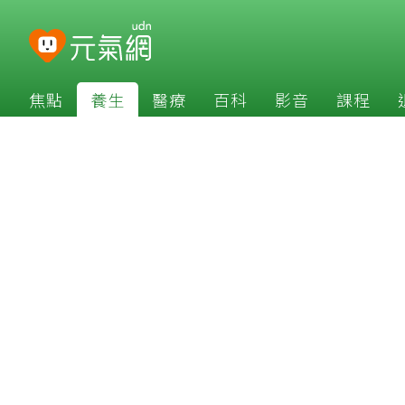
焦點
養生
醫療
百科
影音
課程