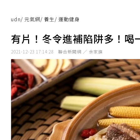
udn
/
元氣網
/
養生
/
運動健身
有片！冬令進補陷阱多！喝
2021-12-23 17:14:28
聯合新聞網 ／ 余家旗