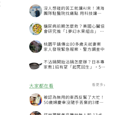
更
沒人想碰的苦工就讓AI來！鴻海
團隊駐醫院找痛點 用科技讓醫
療更有溫度
糖尿病前期怎麼救？美國心臟協
會研究推「1夢幻水果組合」 酪
梨加它改善血管功能
桃園平鎮傳出80多歲夫弒妻案
家人發現緊急報案、警方調查中
不沾鍋開始沾鍋怎麼辦？日本專
家教1招有望「起死回生」，5情
況該換新
看更多
大家都在看
被認為無用的東西反幫了大忙！
50歲婦慶幸沒隨手丟棄的3樣物
品