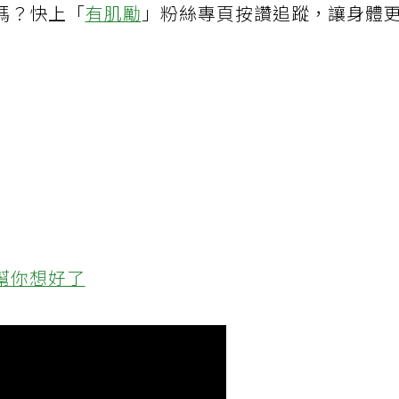
嗎？快上「
有肌勵
」粉絲專頁按讚追蹤，讓身體
幫你想好了