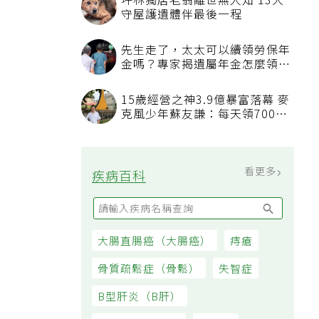
坪林獨居老翁離世無人知 13犬
守屋護遺體伴最後一程
先生走了，太太可以續領勞保年
金嗎？專家揭遺屬年金怎麼領，
看順位還要看資格
15歲經營之神3.9億暴富落幕 麥
克風少年蘇友謙：每天領700元
過日子
看更多
疾病百科
大腸直腸癌（大腸癌）
痔瘡
骨質疏鬆症（骨鬆）
失智症
B型肝炎（B肝）