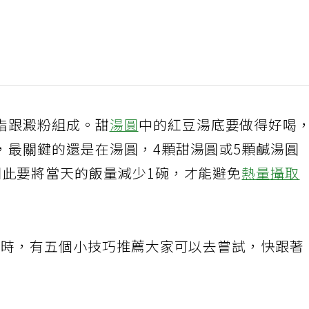
脂跟澱粉組成。甜
湯圓
中的紅豆湯底要做得好喝
，最關鍵的還是在湯圓，4顆甜湯圓或5顆鹹湯圓
因此要將當天的飯量減少1碗，才能避免
熱量攝取
減脂時，有五個小技巧推薦大家可以去嘗試，快跟著