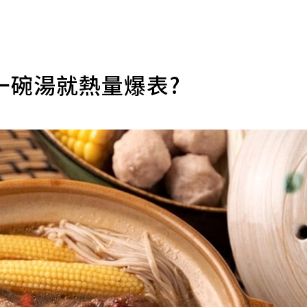
一碗湯就熱量爆表?