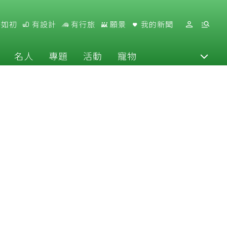
好如初
有設計
有行旅
願景
我的新聞
名人
專題
活動
寵物