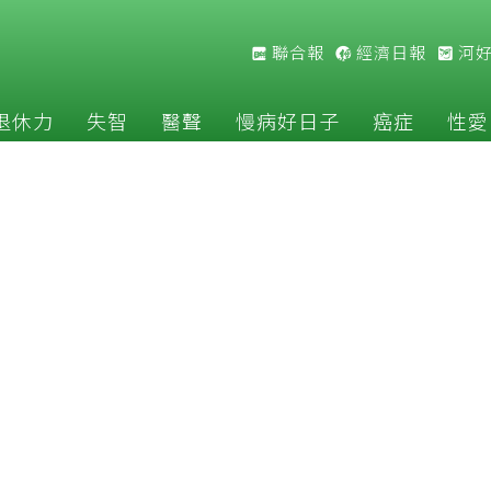
聯合報
經濟日報
河
退休力
失智
醫聲
慢病好日子
癌症
性愛