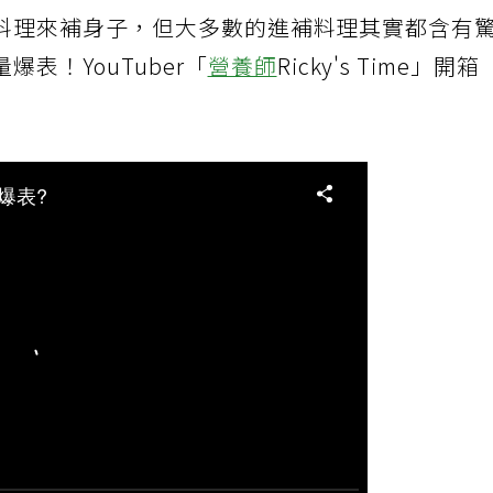
料理來補身子，但大多數的進補料理其實都含有
表！YouTuber「
營養師
Ricky's Time」開箱