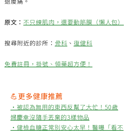
退痠痛。
原文：
不只練肌肉，還要動筋膜（懶人包）
搜尋附近的診所：
骨科
、
復健科
免費註冊，掛號、領藥超方便！
💪更多健康推薦
‧被認為無用的東西反幫了大忙！50歲
婦慶幸沒隨手丟棄的3樣物品
‧健檢血糖正常別安心太早！醫曝「看不