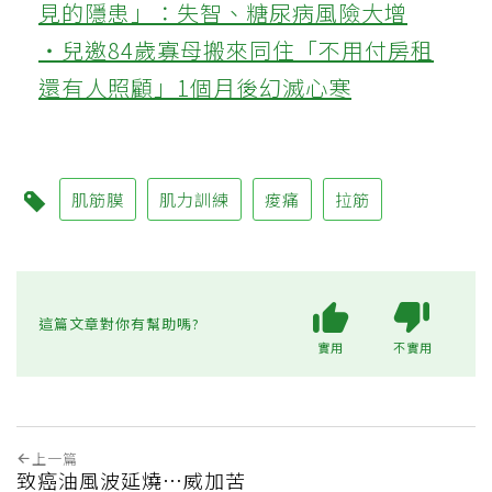
見的隱患」：失智、糖尿病風險大增
‧兒邀84歲寡母搬來同住「不用付房租
還有人照顧」1個月後幻滅心寒
肌筋膜
肌力訓練
痠痛
拉筋
這篇文章對你有幫助嗎?
實用
不實用
上一篇
致癌油風波延燒…威加苦