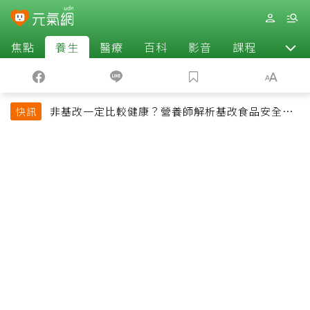
焦點
養生
醫療
百科
影音
課程
退休
非基改一定比較健康？營養師解析基改食品安全性
快訊
與常見迷思