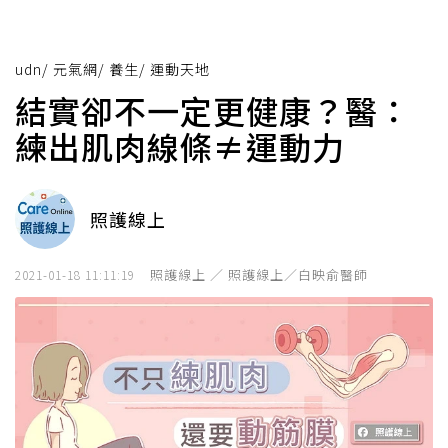
udn
/
元氣網
/
養生
/
運動天地
結實卻不一定更健康？醫：
練出肌肉線條≠運動力
照護線上
照護線上 ／ 照護線上／白映俞醫師
2021-01-18 11:11:19