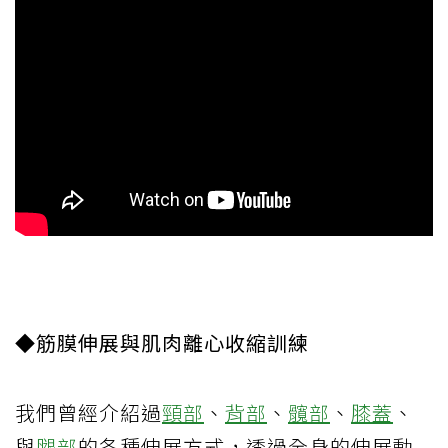
◆筋膜伸展與肌肉離心收縮訓練
我們曾經介紹過
頸部
、
背部
、
髖部
、
膝蓋
、
與
腿部
的各種伸展方式，透過全身的伸展動