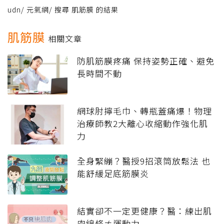
udn
/
元氣網
/
搜尋 肌筋膜 的結果
肌筋膜
相關文章
防肌筋膜疼痛 保持姿勢正確、避免
長時間不動
網球肘擰毛巾、轉瓶蓋痛爆！物理
治療師教2大離心收縮動作強化肌
力
全身緊繃？醫授9招滾筒放鬆法 也
能舒緩足底筋膜炎
結實卻不一定更健康？醫：練出肌
肉線條≠運動力