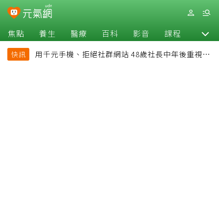
焦點
養生
醫療
百科
影音
課程
退休
用千元手機、拒絕社群網站 48歲社長中年後重視和
快訊
放棄的事：不為面子消費