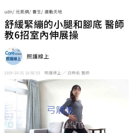
udn
/
元氣網
/
養生
/
運動天地
舒緩緊繃的小腿和腳底 醫師
教6招室內伸展操
照護線上
照護線上 ／ 白映俞 醫師
2019-10-31 10:58:53