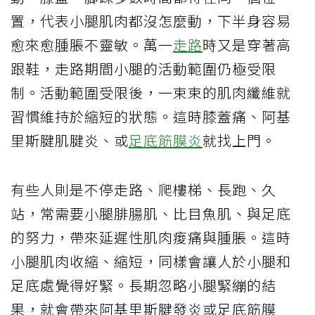
置，代表小腿肌肉都沒怎麼動，下半身容易
愈來愈腫脹不靈敏。萬一
走路
時又是穿著高
跟鞋，走路期間小腿的活動範圍仍極受限
制。活動範圍受限後，一束束的肌肉纖維就
習慣維持於縮短的狀態。這時膝蓋痛、阿基
里斯腱肌腱炎、或
足底筋膜炎
就找上門。
有些人則是不停走路、爬樓梯、長跑、久
站，常需要小腿腓腸肌、比目魚肌、與足底
的努力，帶來延遲性肌肉痠痛與腫脹。這時
小腿肌肉收縮、縮短，同樣會讓人於小腿和
足底處覺得好緊。長期忽略小腿緊繃的結
果，就會帶來阿基里斯腱發炎或足底筋膜