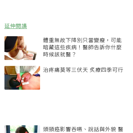
延伸閱讀
體重無故下降別只當變瘦，可能
暗藏這些疾病！醫師告訴你什麼
時候該就醫？
治疼痛莫等三伏天 炙療四季可行
頭頸癌影響吞嚥、說話與外貌 醫