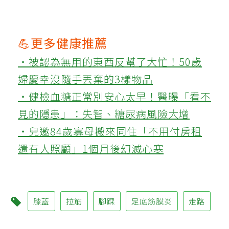
💪更多健康推薦
‧被認為無用的東西反幫了大忙！50歲
婦慶幸沒隨手丟棄的3樣物品
‧健檢血糖正常別安心太早！醫曝「看不
見的隱患」：失智、糖尿病風險大增
‧兒邀84歲寡母搬來同住「不用付房租
還有人照顧」1個月後幻滅心寒
膝蓋
拉筋
腳踝
足底筋膜炎
走路