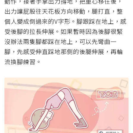
動作，接著手掌出力撐地，把重心移往後，
出力讓屁股往天花板方向移動，腿打直，整
個人變成倒過來的V字形。腳跟踩在地上，感
受後腳的拉長伸展。如果暫時因為後腳很緊
沒辦法兩隻腳都踩在地上，可以先彎曲一
腳，先感受伸直踩地那側的後腿伸展，再輪
流換腳練習。