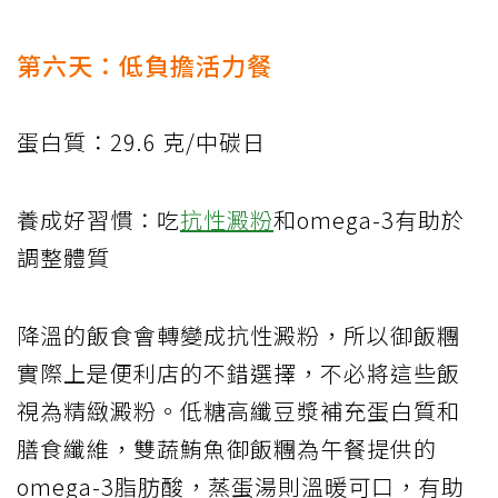
第六天：低負擔活力餐
蛋白質：29.6 克/中碳日
養成好習慣：吃
抗性澱粉
和omega-3有助於
調整體質
降溫的飯食會轉變成抗性澱粉，所以御飯糰
實際上是便利店的不錯選擇，不必將這些飯
視為精緻澱粉。低糖高纖豆漿補充蛋白質和
膳食纖維，雙蔬鮪魚御飯糰為午餐提供的
omega-3脂肪酸，蒸蛋湯則溫暖可口，有助