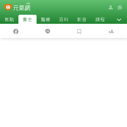
焦點
養生
醫療
百科
影音
課程
退休