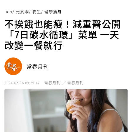
udn
/
元氣網
/
養生
/
健康瘦身
不挨餓也能瘦！減重醫公開
「7日碳水循環」菜單 一天
改變一餐就行
常春月刊
常春月刊 ／ 常春月刊
2024-02-16 09:39:47