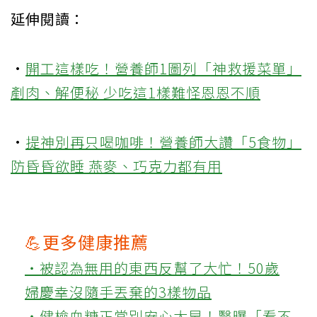
延伸閱讀：
·
開工這樣吃！營養師1圖列「神救援菜單」
剷肉、解便秘 少吃這1樣難怪恩恩不順
·
提神別再只喝咖啡！營養師大讚「5食物」
防昏昏欲睡 燕麥、巧克力都有用
💪更多健康推薦
‧被認為無用的東西反幫了大忙！50歲
婦慶幸沒隨手丟棄的3樣物品
‧健檢血糖正常別安心太早！醫曝「看不