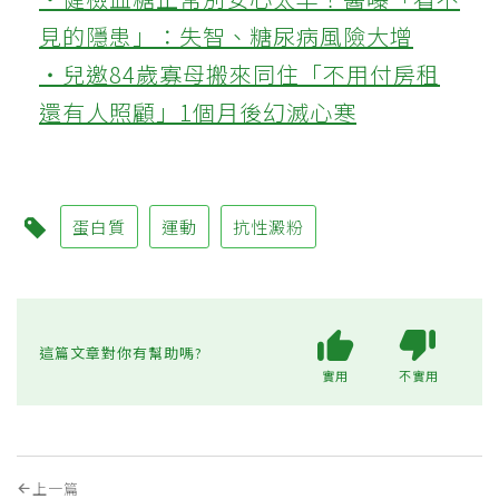
見的隱患」：失智、糖尿病風險大增
‧兒邀84歲寡母搬來同住「不用付房租
還有人照顧」1個月後幻滅心寒
蛋白質
運動
抗性澱粉
這篇文章對你有幫助嗎?
實用
不實用
上一篇