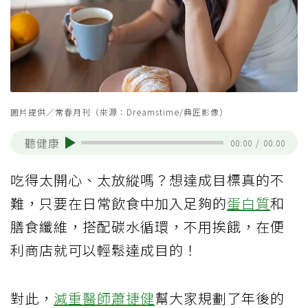
圖片提供／常春月刊（來源：Dreamstime/典匠影像）
聽健康
00:00
/
00:00
吃得太開心、太放縱嗎？想達成目標真的不
難，只要在日常飲食中加入足夠的
蛋白質
和
膳食纖維，搭配碳水循環，不用挨餓，在便
利商店就可以輕鬆達成目的！
對此，
減重醫師蕭捷健
幫大家規劃了年後的