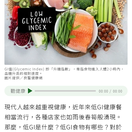
GI值(Glycemic Index) 即「升糖指數」，是指食物進入人體2小時內，
血糖升高的相對速度。
圖片提供／良醫健康網
聽健康
00:00
/
00:00
現代人越來越重視健康，近年來低GI健康餐
相當流行，各種店家也如雨後春筍般湧現。
那麼，低GI是什麼？低GI食物有哪些？對於