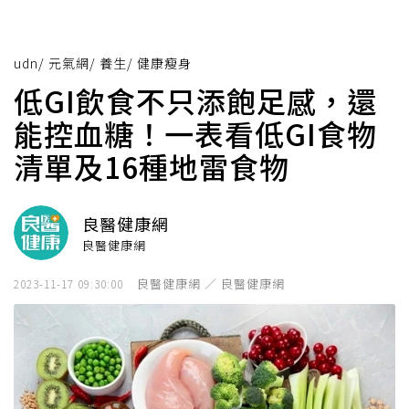
udn
/
元氣網
/
養生
/
健康瘦身
低GI飲食不只添飽足感，還
能控血糖！一表看低GI食物
清單及16種地雷食物
良醫健康網
良醫健康網
良醫健康網 ／ 良醫健康網
2023-11-17 09:30:00