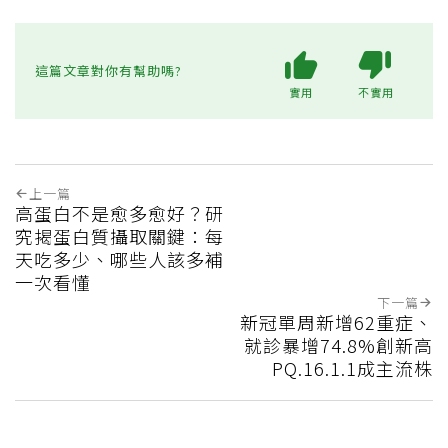
這篇文章對你有幫助嗎?
實用
不實用
上一篇
高蛋白不是愈多愈好？研
究揭蛋白質攝取關鍵：每
天吃多少、哪些人該多補
一次看懂
下一篇
新冠單周新增62重症、
就診暴增74.8%創新高
PQ.16.1.1成主流株