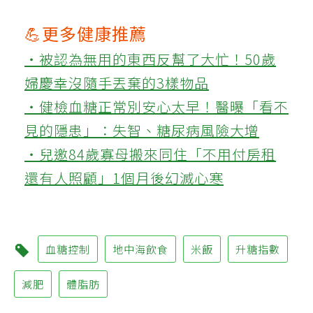
💪更多健康推薦
‧被認為無用的東西反幫了大忙！50歲
婦慶幸沒隨手丟棄的3樣物品
‧健檢血糖正常別安心太早！醫曝「看不
見的隱患」：失智、糖尿病風險大增
‧兒邀84歲寡母搬來同住「不用付房租
還有人照顧」1個月後幻滅心寒
血糖控制
地中海飲食
米飯
升糖指數
減肥
體脂肪