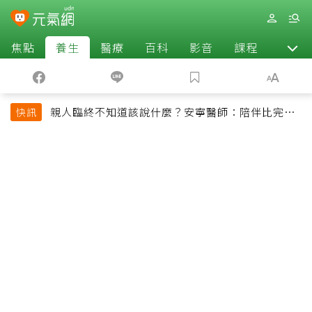
焦點
養生
醫療
百科
影音
課程
退休
親人臨終不知道該說什麼？安寧醫師：陪伴比完美
快訊
告別更重要，4句話值得及早說出口