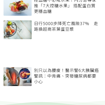
推「7大控糖水果」 搭配蛋白質
更穩血糖
日行5000步降死亡風險37% 走
路換超商茶葉蛋豆漿
別只以為腰痠！醫示警6大胰臟癌
警訊：中背痛、突發糖尿病都要
小心