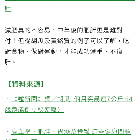
胖
減肥真的不容易，中年後的肥胖更是難對
付！但從胡瓜及黃銘賢的例子可以了解，吃
對食物、做對運動，才能成功減重、不復
胖。
【資料來源】
．
《噓新聞》獨／胡瓜1個月突暴瘦7公斤 64
歲還能倒立秘密曝光
．
高血壓、肥胖、胃癌及骨鬆 這些健康問題