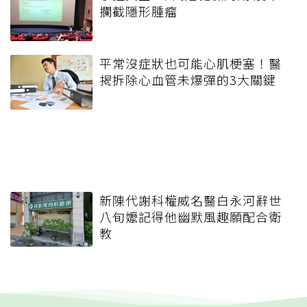
攔截隱形腫瘤
平常沒症狀也可能心肌梗塞！醫
揭拆除心血管未爆彈的3大關鍵
新陳代謝科權威名醫白永河辭世
八旬嬤記得他幽默風趣願配合衛
教