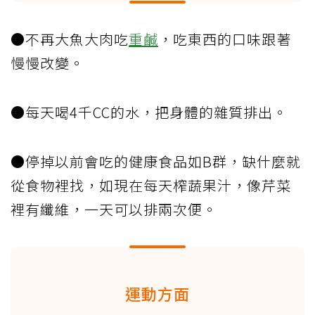
●不再大魚大肉吃
重鹹
，吃東西的口味跟著
慢慢改變。
●每天喝4千CC的水，把身體的雜質排出。
●停掉以前會吃的健康食品如B群，缺什麼就
從食物裡找，如現在每天榨蔬果汁，像芹菜
裡有纖維，一天可以排兩次便。
運動方面