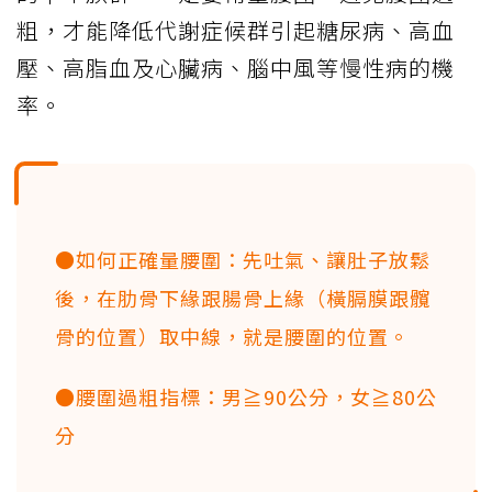
粗，才能降低代謝症候群引起糖尿病、高血
壓、高脂血及心臟病、腦中風等慢性病的機
率。
●如何正確量腰圍：先吐氣、讓肚子放鬆
後，在肋骨下緣跟腸骨上緣（橫膈膜跟髖
骨的位置）取中線，就是腰圍的位置。
●腰圍過粗指標：男≧90公分，女≧80公
分