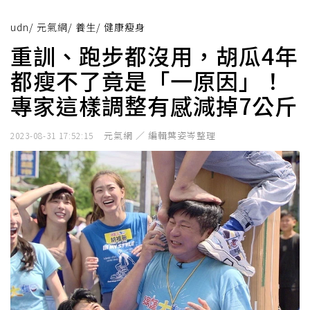
udn
/
元氣網
/
養生
/
健康瘦身
重訓、跑步都沒用，胡瓜4年
都瘦不了竟是「一原因」！
專家這樣調整有感減掉7公斤
元氣網 ／ 編輯葉姿岑整理
2023-08-31 17:52:15