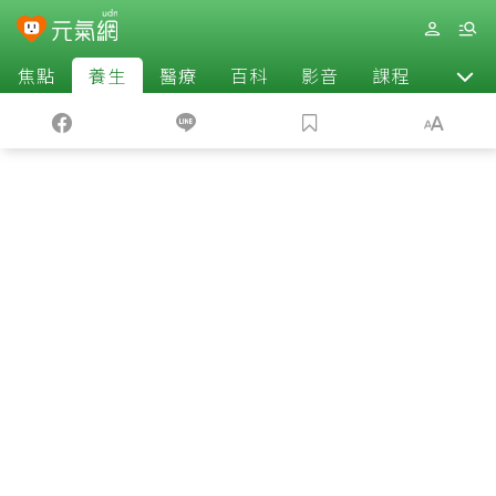
焦點
養生
醫療
百科
影音
課程
退休