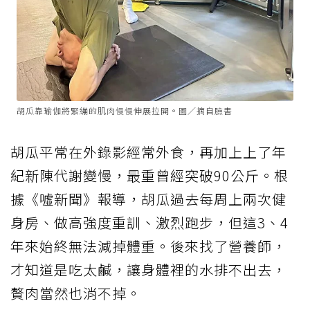
胡瓜靠瑜伽將緊繃的肌肉慢慢伸展拉開。圖／摘自臉書
胡瓜平常在外錄影經常外食，再加上上了年
紀新陳代謝變慢，最重曾經突破90公斤。根
據《噓新聞》報導，胡瓜過去每周上兩次健
身房、做高強度重訓、激烈跑步，但這3、4
年來始終無法減掉體重。後來找了營養師，
才知道是吃太鹹，讓身體裡的水排不出去，
贅肉當然也消不掉。