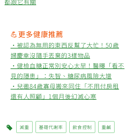
都跟它有關
💪更多健康推薦
‧被認為無用的東西反幫了大忙！50歲
婦慶幸沒隨手丟棄的3樣物品
‧健檢血糖正常別安心太早！醫曝「看不
見的隱患」：失智、糖尿病風險大增
‧兒邀84歲寡母搬來同住「不用付房租
還有人照顧」1個月後幻滅心寒
減重
基礎代謝率
飲食控制
重鹹