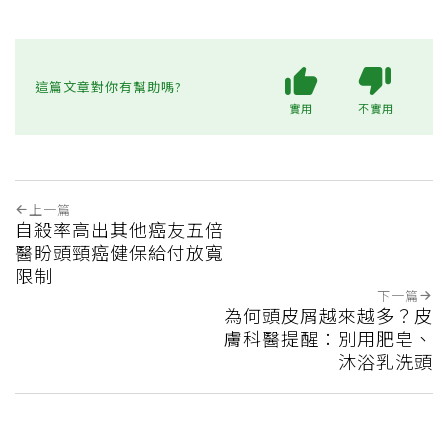
這篇文章對你有幫助嗎?
實用
不實用
上一篇
自殺率高出其他癌友五倍
醫盼頭頸癌健保給付放寬
限制
下一篇
為何頭皮屑越來越多？皮
膚科醫提醒：別用肥皂、
沐浴乳洗頭