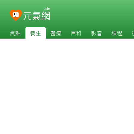
焦點
養生
醫療
百科
影音
課程