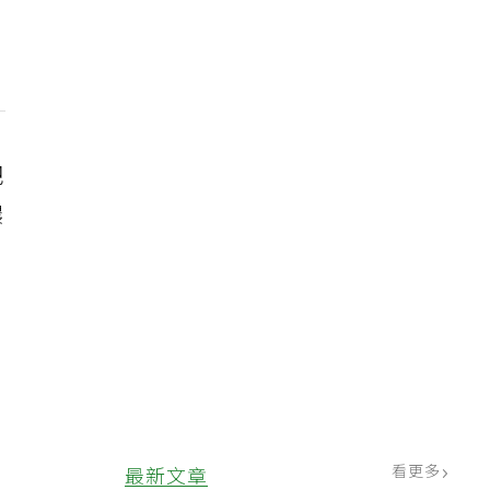
把
濃
更
看更多
最新文章