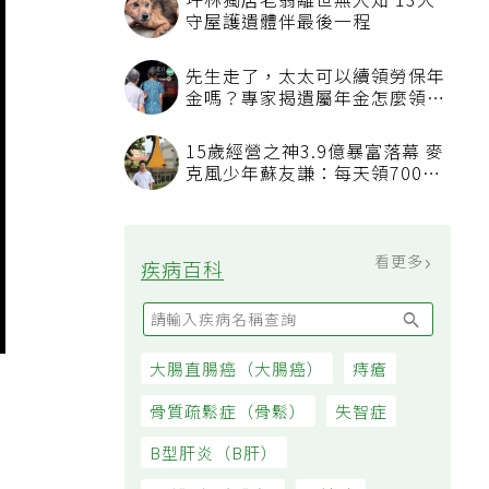
坪林獨居老翁離世無人知 13犬
守屋護遺體伴最後一程
先生走了，太太可以續領勞保年
金嗎？專家揭遺屬年金怎麼領，
看順位還要看資格
15歲經營之神3.9億暴富落幕 麥
克風少年蘇友謙：每天領700元
過日子
看更多
疾病百科
大腸直腸癌（大腸癌）
痔瘡
骨質疏鬆症（骨鬆）
失智症
B型肝炎（B肝）