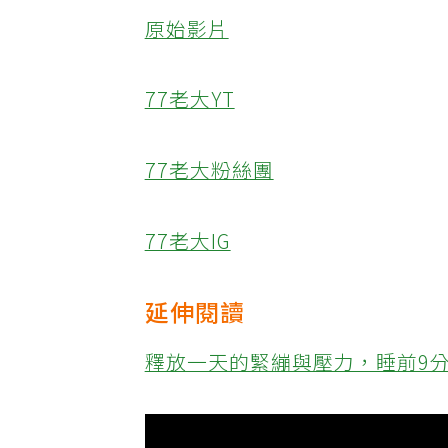
原始影片
77老大YT
77老大粉絲團
77老大IG
延伸閱讀
釋放一天的緊繃與壓力，睡前9