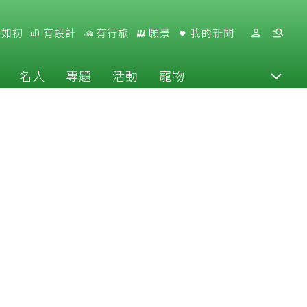
好如初
有設計
有行旅
願景
我的新聞
名人
專題
活動
寵物