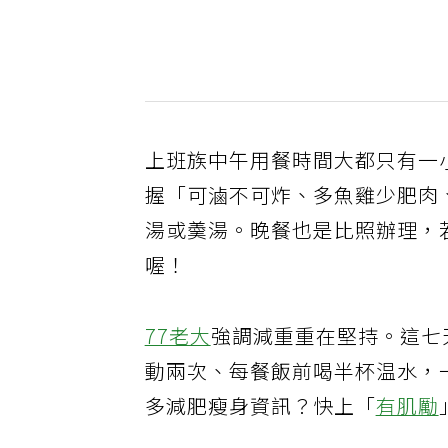
上班族中午用餐時間大都只有一
握「可滷不可炸、多魚雞少肥肉
湯或羮湯。晚餐也是比照辦理，
喔！
77老大
強調減重重在堅持。這七
動兩次、每餐飯前喝半杯温水，
多減肥瘦身資訊？快上「
有肌勵