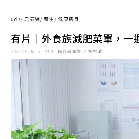
udn
/
元氣網
/
養生
/
健康瘦身
有片｜外食族減肥菜單，一週
2022-10-08 13:19:00
聯合新聞網 ／ 楊惠晴