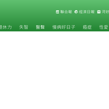
聯合報
經濟日報
河
退休力
失智
醫聲
慢病好日子
癌症
性愛