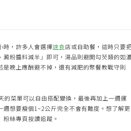
小時，許多人會選擇
速食
店或自助餐，這時只要
、澱粉醬料減半」即可，湯品則避開勾芡類的如
若是晚上應酬避不掉，還有減肥的聚餐教戰守則
天的菜單可以自由搭配變換，最後再加上一週運
一週想要瘦個1~2公斤完全不會有難度。想了解
」粉絲專頁按讚追蹤。