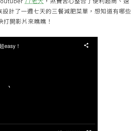
tuber
77老大
，煞費苦心整合了便利超商、速
食族設計了一週七天的三餐減肥菜單，想知道有哪
快打開影片來瞧瞧！