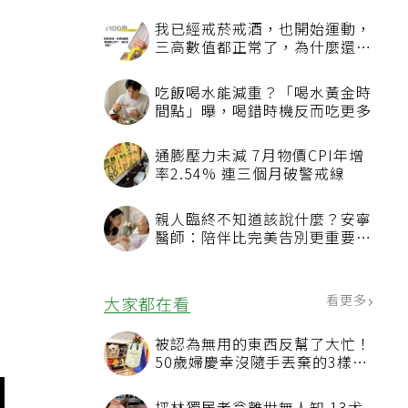
我已經戒菸戒酒，也開始運動，
三高數值都正常了，為什麼還不
能停藥？
吃飯喝水能減重？「喝水黃金時
間點」曝，喝錯時機反而吃更多
通膨壓力未減 7月物價CPI年增
率2.54% 連三個月破警戒線
親人臨終不知道該說什麼？安寧
醫師：陪伴比完美告別更重要，
4句話值得及早說出口
看更多
大家都在看
被認為無用的東西反幫了大忙！
50歲婦慶幸沒隨手丟棄的3樣物
品