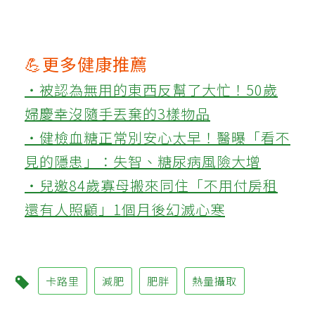
💪更多健康推薦
‧被認為無用的東西反幫了大忙！50歲
婦慶幸沒隨手丟棄的3樣物品
‧健檢血糖正常別安心太早！醫曝「看不
見的隱患」：失智、糖尿病風險大增
‧兒邀84歲寡母搬來同住「不用付房租
還有人照顧」1個月後幻滅心寒
卡路里
減肥
肥胖
熱量攝取