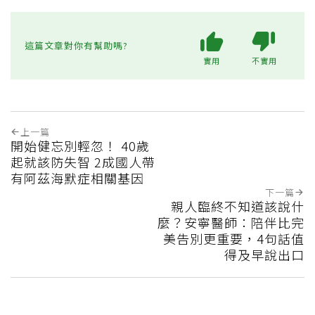
這篇文章對你有幫助嗎?
實用
不實用
上一篇
開始健忘別輕忽！ 40歲
起就該防失智 2成國人帶
有阿茲海默症相關基因
下一篇
親人臨終不知道該說什
麼？安寧醫師：陪伴比完
美告別更重要，4句話值
得及早說出口